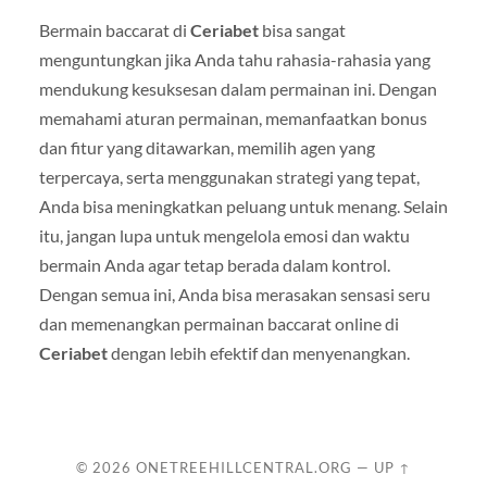
Bermain baccarat di
Ceriabet
bisa sangat
menguntungkan jika Anda tahu rahasia-rahasia yang
mendukung kesuksesan dalam permainan ini. Dengan
memahami aturan permainan, memanfaatkan bonus
dan fitur yang ditawarkan, memilih agen yang
terpercaya, serta menggunakan strategi yang tepat,
Anda bisa meningkatkan peluang untuk menang. Selain
itu, jangan lupa untuk mengelola emosi dan waktu
bermain Anda agar tetap berada dalam kontrol.
Dengan semua ini, Anda bisa merasakan sensasi seru
dan memenangkan permainan baccarat online di
Ceriabet
dengan lebih efektif dan menyenangkan.
© 2026
ONETREEHILLCENTRAL.ORG
—
UP ↑