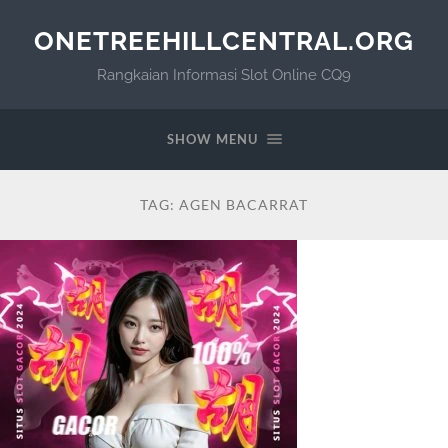
ONETREEHILLCENTRAL.ORG
Rangkaian Informasi Slot Online CQ9
SHOW MENU
TAG:
AGEN BACARRAT