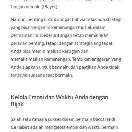
tangan pemain (Player).
Namun, penting untuk diingat bahwa tidak ada strategi
yang bisa menjamin kemenangan mutlak dalam
permainan ini. Keberuntungan tetap memainkan
peranan penting, tetapi dengan strategi yang tepat,
Anda bisa meminimalkan kerugian dan
memaksimalkan kemenangan. Tentukan anggaran yang
Anda siapkan untuk bermain, dan pastikan Anda tidak
terbawa suasana saat bermain.
Kelola Emosi dan Waktu Anda dengan
Bijak
Salah satu rahasia sukses dalam bermain baccarat di
Ceriabet
adalah mengelola emosi dan waktu bermain