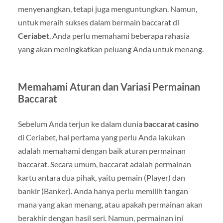
menyenangkan, tetapi juga menguntungkan. Namun,
untuk meraih sukses dalam bermain baccarat di
Ceriabet
, Anda perlu memahami beberapa rahasia
yang akan meningkatkan peluang Anda untuk menang.
Memahami Aturan dan Variasi Permainan
Baccarat
Sebelum Anda terjun ke dalam dunia
baccarat casino
di Ceriabet, hal pertama yang perlu Anda lakukan
adalah memahami dengan baik aturan permainan
baccarat. Secara umum, baccarat adalah permainan
kartu antara dua pihak, yaitu pemain (Player) dan
bankir (Banker). Anda hanya perlu memilih tangan
mana yang akan menang, atau apakah permainan akan
berakhir dengan hasil seri. Namun, permainan ini