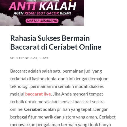
Rahasia Sukses Bermain
Baccarat di Ceriabet Online
SEPTEMBER 24, 2025
Baccarat adalah salah satu permainan judi yang
terkenal di kasino dunia, dan kini dengan kemajuan
teknologi, permainan ini semakin mudah diakses
melalui
baccarat live
. Jika Anda mencari tempat
terbaik untuk merasakan sensasi baccarat secara
online,
Ceriabet
adalah pilihan yang tepat. Dengan
berbagai fitur menarik dan sistem yang aman, Ceriabet
menawarkan pengalaman bermain yang tidak hanya