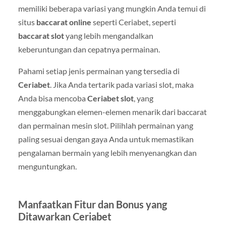
memiliki beberapa variasi yang mungkin Anda temui di
situs
baccarat online
seperti Ceriabet, seperti
baccarat slot
yang lebih mengandalkan
keberuntungan dan cepatnya permainan.
Pahami setiap jenis permainan yang tersedia di
Ceriabet
. Jika Anda tertarik pada variasi slot, maka
Anda bisa mencoba
Ceriabet slot
, yang
menggabungkan elemen-elemen menarik dari baccarat
dan permainan mesin slot. Pilihlah permainan yang
paling sesuai dengan gaya Anda untuk memastikan
pengalaman bermain yang lebih menyenangkan dan
menguntungkan.
Manfaatkan Fitur dan Bonus yang
Ditawarkan Ceriabet