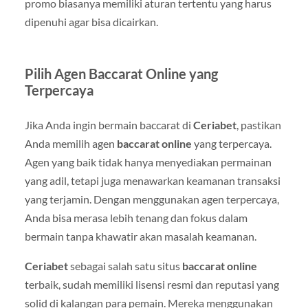
promo biasanya memiliki aturan tertentu yang harus
dipenuhi agar bisa dicairkan.
Pilih Agen Baccarat Online yang
Terpercaya
Jika Anda ingin bermain baccarat di
Ceriabet
, pastikan
Anda memilih agen
baccarat online
yang terpercaya.
Agen yang baik tidak hanya menyediakan permainan
yang adil, tetapi juga menawarkan keamanan transaksi
yang terjamin. Dengan menggunakan agen terpercaya,
Anda bisa merasa lebih tenang dan fokus dalam
bermain tanpa khawatir akan masalah keamanan.
Ceriabet
sebagai salah satu situs
baccarat online
terbaik, sudah memiliki lisensi resmi dan reputasi yang
solid di kalangan para pemain. Mereka menggunakan