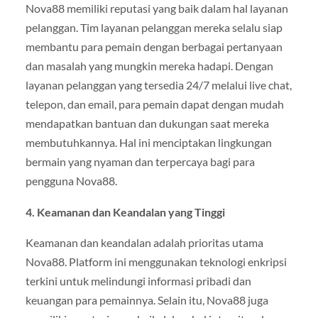
Nova88 memiliki reputasi yang baik dalam hal layanan
pelanggan. Tim layanan pelanggan mereka selalu siap
membantu para pemain dengan berbagai pertanyaan
dan masalah yang mungkin mereka hadapi. Dengan
layanan pelanggan yang tersedia 24/7 melalui live chat,
telepon, dan email, para pemain dapat dengan mudah
mendapatkan bantuan dan dukungan saat mereka
membutuhkannya. Hal ini menciptakan lingkungan
bermain yang nyaman dan terpercaya bagi para
pengguna Nova88.
4. Keamanan dan Keandalan yang Tinggi
Keamanan dan keandalan adalah prioritas utama
Nova88. Platform ini menggunakan teknologi enkripsi
terkini untuk melindungi informasi pribadi dan
keuangan para pemainnya. Selain itu, Nova88 juga