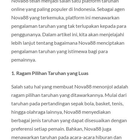
Nova88 telah menjadi salah satu platform taruhan
online yang paling populer di Indonesia. Sebagai agen
Nova88 yang terkemuka, platform ini menawarkan
pengalaman taruhan yang tak terlupakan kepada para
penggunanya. Dalam artikel ini, kita akan menjelajahi
lebih lanjut tentang bagaimana Nova88 menciptakan
pengalaman taruhan yang istimewa bagi para
pemainnya.
1. Ragam Pilihan Taruhan yang Luas
Salah satu hal yang membuat Nova88 menonjol adalah
ragam pilihan taruhan yang ditawarkannya. Mulai dari
taruhan pada pertandingan sepak bola, basket, tenis,
hingga olahraga lainnya, Nova88 menyediakan
berbagai jenis taruhan yang dapat disesuaikan dengan
preferensi setiap pemain. Bahkan, Nova88 juga
menawarkan taruhan pada acara-acara hiburan dan