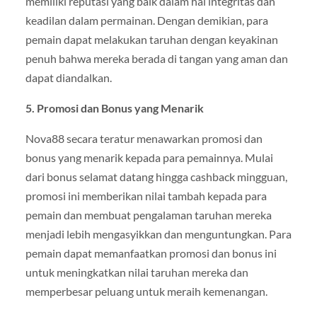
memiliki reputasi yang baik dalam hal integritas dan
keadilan dalam permainan. Dengan demikian, para
pemain dapat melakukan taruhan dengan keyakinan
penuh bahwa mereka berada di tangan yang aman dan
dapat diandalkan.
5. Promosi dan Bonus yang Menarik
Nova88 secara teratur menawarkan promosi dan
bonus yang menarik kepada para pemainnya. Mulai
dari bonus selamat datang hingga cashback mingguan,
promosi ini memberikan nilai tambah kepada para
pemain dan membuat pengalaman taruhan mereka
menjadi lebih mengasyikkan dan menguntungkan. Para
pemain dapat memanfaatkan promosi dan bonus ini
untuk meningkatkan nilai taruhan mereka dan
memperbesar peluang untuk meraih kemenangan.