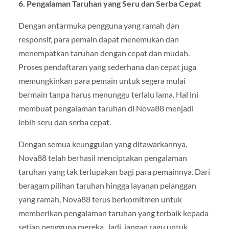
6. Pengalaman Taruhan yang Seru dan Serba Cepat
Dengan antarmuka pengguna yang ramah dan
responsif, para pemain dapat menemukan dan
menempatkan taruhan dengan cepat dan mudah.
Proses pendaftaran yang sederhana dan cepat juga
memungkinkan para pemain untuk segera mulai
bermain tanpa harus menunggu terlalu lama. Hal ini
membuat pengalaman taruhan di Nova88 menjadi
lebih seru dan serba cepat.
Dengan semua keunggulan yang ditawarkannya,
Nova88 telah berhasil menciptakan pengalaman
taruhan yang tak terlupakan bagi para pemainnya. Dari
beragam pilihan taruhan hingga layanan pelanggan
yang ramah, Nova88 terus berkomitmen untuk
memberikan pengalaman taruhan yang terbaik kepada
setiap pengguna mereka. Jadi, jangan ragu untuk