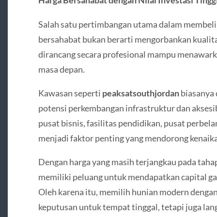
Harga Bersahabat dengan Nilai Investasi Tingg
Salah satu pertimbangan utama dalam membeli 
bersahabat bukan berarti mengorbankan kualita
dirancang secara profesional mampu menawarkan
masa depan.
Kawasan seperti
peaksatsouthjordan
biasanya 
potensi perkembangan infrastruktur dan aksesib
pusat bisnis, fasilitas pendidikan, pusat perbel
menjadi faktor penting yang mendorong kenaikan
Dengan harga yang masih terjangkau pada tah
memiliki peluang untuk mendapatkan capital ga
Oleh karena itu, memilih hunian modern denga
keputusan untuk tempat tinggal, tetapi juga la