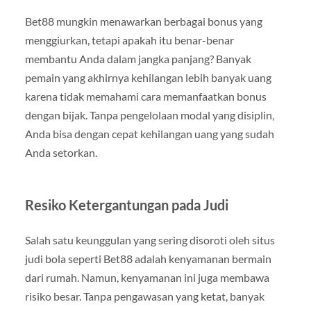
Bet88 mungkin menawarkan berbagai bonus yang
menggiurkan, tetapi apakah itu benar-benar
membantu Anda dalam jangka panjang? Banyak
pemain yang akhirnya kehilangan lebih banyak uang
karena tidak memahami cara memanfaatkan bonus
dengan bijak. Tanpa pengelolaan modal yang disiplin,
Anda bisa dengan cepat kehilangan uang yang sudah
Anda setorkan.
Resiko Ketergantungan pada Judi
Salah satu keunggulan yang sering disoroti oleh situs
judi bola seperti Bet88 adalah kenyamanan bermain
dari rumah. Namun, kenyamanan ini juga membawa
risiko besar. Tanpa pengawasan yang ketat, banyak