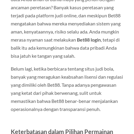
ancaman peretasan? Banyak kasus peretasan yang
terjadi pada platform judi online, dan meskipun Bet88
mengatakan bahwa mereka menyediakan sistem yang
aman, kenyataannya, risiko selalu ada. Anda mungkin
merasa nyaman saat melakukan
Bet88 login
, tetapi di
balik itu ada kemungkinan bahwa data pribadi Anda
bisa jatuh ke tangan yang salah.
Belum lagi, ketika berbicara tentang situs judi bola,
banyak yang meragukan keabsahan lisensi dan regulasi
yang dimiliki oleh Bet88. Tanpa adanya pengawasan
yang ketat dari pihak berwenang, sulit untuk
memastikan bahwa Bet88 benar-benar menjalankan
operasionalnya dengan transparansi penuh.
Keterbatasan dalam Pilihan Permainan