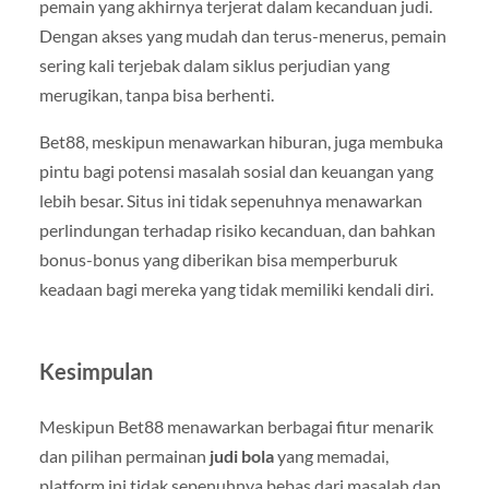
pemain yang akhirnya terjerat dalam kecanduan judi.
Dengan akses yang mudah dan terus-menerus, pemain
sering kali terjebak dalam siklus perjudian yang
merugikan, tanpa bisa berhenti.
Bet88, meskipun menawarkan hiburan, juga membuka
pintu bagi potensi masalah sosial dan keuangan yang
lebih besar. Situs ini tidak sepenuhnya menawarkan
perlindungan terhadap risiko kecanduan, dan bahkan
bonus-bonus yang diberikan bisa memperburuk
keadaan bagi mereka yang tidak memiliki kendali diri.
Kesimpulan
Meskipun Bet88 menawarkan berbagai fitur menarik
dan pilihan permainan
judi bola
yang memadai,
platform ini tidak sepenuhnya bebas dari masalah dan