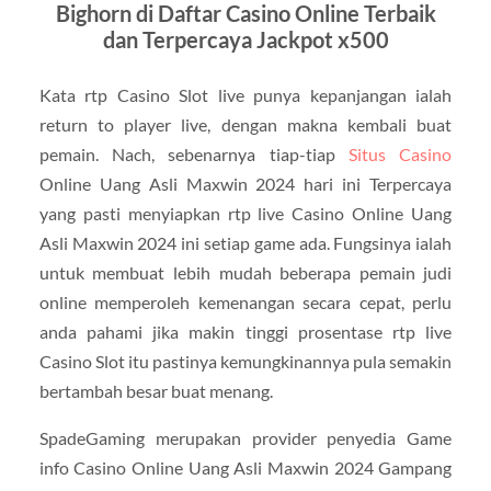
Bighorn di Daftar Casino Online Terbaik
dan Terpercaya Jackpot x500
Kata rtp Casino Slot live punya kepanjangan ialah
return to player live, dengan makna kembali buat
pemain. Nach, sebenarnya tiap-tiap
Situs Casino
Online Uang Asli Maxwin 2024 hari ini Terpercaya
yang pasti menyiapkan rtp live Casino Online Uang
Asli Maxwin 2024 ini setiap game ada. Fungsinya ialah
untuk membuat lebih mudah beberapa pemain judi
online memperoleh kemenangan secara cepat, perlu
anda pahami jika makin tinggi prosentase rtp live
Casino Slot itu pastinya kemungkinannya pula semakin
bertambah besar buat menang.
SpadeGaming merupakan provider penyedia Game
info Casino Online Uang Asli Maxwin 2024 Gampang