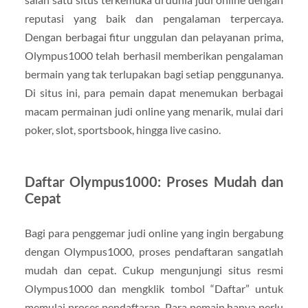
reputasi yang baik dan pengalaman terpercaya.
Dengan berbagai fitur unggulan dan pelayanan prima,
Olympus1000 telah berhasil memberikan pengalaman
bermain yang tak terlupakan bagi setiap penggunanya.
Di situs ini, para pemain dapat menemukan berbagai
macam permainan judi online yang menarik, mulai dari
poker, slot, sportsbook, hingga live casino.
Daftar Olympus1000: Proses Mudah dan
Cepat
Bagi para penggemar judi online yang ingin bergabung
dengan Olympus1000, proses pendaftaran sangatlah
mudah dan cepat. Cukup mengunjungi situs resmi
Olympus1000 dan mengklik tombol “Daftar” untuk
memulai proses pendaftaran. Para pemain hanya perlu