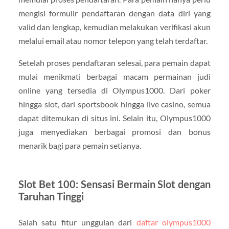
mengisi formulir pendaftaran dengan data diri yang
valid dan lengkap, kemudian melakukan verifikasi akun
melalui email atau nomor telepon yang telah terdaftar.
Setelah proses pendaftaran selesai, para pemain dapat
mulai menikmati berbagai macam permainan judi
online yang tersedia di Olympus1000. Dari poker
hingga slot, dari sportsbook hingga live casino, semua
dapat ditemukan di situs ini. Selain itu, Olympus1000
juga menyediakan berbagai promosi dan bonus
menarik bagi para pemain setianya.
Slot Bet 100: Sensasi Bermain Slot dengan
Taruhan Tinggi
Salah satu fitur unggulan dari
daftar olympus1000