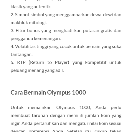
klasik yang autentik.
2. Simbol-simbol yang menggambarkan dewa-dewi dan
makhluk mitologi.
3. Fitur bonus yang menghadirkan putaran gratis dan
pengganda kemenangan.
4. Volatilitas tinggi yang cocok untuk pemain yang suka
tantangan.
5. RTP (Return to Player) yang kompetitif untuk
peluang menang yang adil.
Cara Bermain Olympus 1000
Untuk memainkan Olympus 1000, Anda perlu
membuat taruhan dengan memilih jumlah koin yang
ingin Anda pertaruhkan dan mengatur nilai koin sesuai
dengan preferensi Anda. Setelah itu, cukup tekan