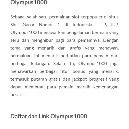
Olympus1000
Sebagai salah satu permainan slot terpopuler di situs
Slot Gacor Nomor 1 di Indonesia – PastiJP,
Olympus1000 menawarkan pengalaman bermain yang
seru dan menghibur bagi para pemainnya. Dengan
tema yang menarik dan grafis yang menawan,
permainan ini menarik perhatian para pemain dari
berbagai kalangan. Selain itu, Olympus1000 juga
menawarkan berbagai fitur bonus yang menarik,
termasuk putaran gratis dan jackpot progresif yang
dapat membuat para pemain meraih kemenangan
besar.
Daftar dan Link Olympus1000