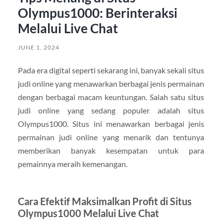
Olympus1000: Berinteraksi
Melalui Live Chat
JUNE 1, 2024
Pada era digital seperti sekarang ini, banyak sekali situs
judi online yang menawarkan berbagai jenis permainan
dengan berbagai macam keuntungan. Salah satu situs
judi online yang sedang populer adalah situs
Olympus1000. Situs ini menawarkan berbagai jenis
permainan judi online yang menarik dan tentunya
memberikan banyak kesempatan untuk para
pemainnya meraih kemenangan.
Cara Efektif Maksimalkan Profit di Situs
Olympus1000 Melalui Live Chat