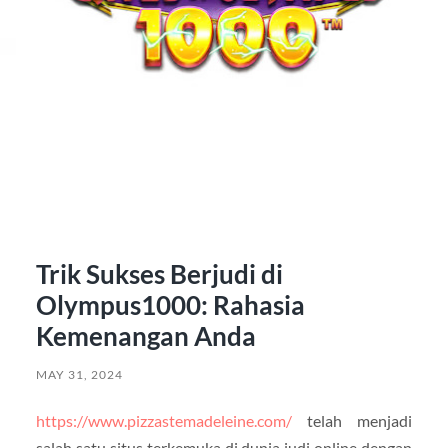
Trik Sukses Berjudi di
Olympus1000: Rahasia
Kemenangan Anda
MAY 31, 2024
https://www.pizzastemadeleine.com/
telah menjadi
salah satu situs terkemuka di dunia judi online dengan