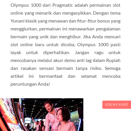
Olympus 1000 dari Pragmatic adalah permainan slot
online yang menarik dan mengasyikkan. Dengan tema
Yunani klasik yang menawan dan fitur-fitur bonus yang
menggiurkan, permainan ini menawarkan pengalaman
bermain yang unik dan menghibur. Jika Anda mencari
slot online baru untuk dicoba, Olympus 1000 pasti
layak untuk diperhatikan. Jangan ragu untuk
mencobanya melalui akun demo anti lag dalam Rupiah
dan rasakan sensasi bermain tanpa risiko. Semoga
artikel ini bermanfaat dan selamat mencoba
peruntungan Anda!
STICKY POST