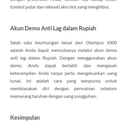
tombol putar dan nikmati aksi slot yang menghibur.
Akun Demo Anti Lag dalam Rupiah
Salah satu keuntungan besar dari Olympus 1000
adalah Anda dapat mencobanya melalui akun demo
anti lag dalam Rupiah. Dengan menggunakan akun
demo, Anda dapat berlatih dan mengasah
keterampilan Anda tanpa perlu mengeluarkan uang
tunai. Ini adalah cara yang sempurna untuk
membiasakan diri dengan permainan sebelum
memasang taruhan dengan uang sungguhan.
Kesimpulan