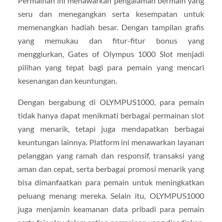
Permainan ini menawarkan pengalaman bermain yang
seru dan menegangkan serta kesempatan untuk
memenangkan hadiah besar. Dengan tampilan grafis
yang memukau dan fitur-fitur bonus yang
menggiurkan, Gates of Olympus 1000 Slot menjadi
pilihan yang tepat bagi para pemain yang mencari
kesenangan dan keuntungan.
Dengan bergabung di OLYMPUS1000, para pemain
tidak hanya dapat menikmati berbagai permainan slot
yang menarik, tetapi juga mendapatkan berbagai
keuntungan lainnya. Platform ini menawarkan layanan
pelanggan yang ramah dan responsif, transaksi yang
aman dan cepat, serta berbagai promosi menarik yang
bisa dimanfaatkan para pemain untuk meningkatkan
peluang menang mereka. Selain itu, OLYMPUS1000
juga menjamin keamanan data pribadi para pemain