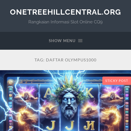
ONETREEHILLCENTRAL.ORG
Rangkaian Informasi Slot Online CQ9
SHOW MENU
TAG:
DAFTAR OLYMPUS1000
STICKY POST