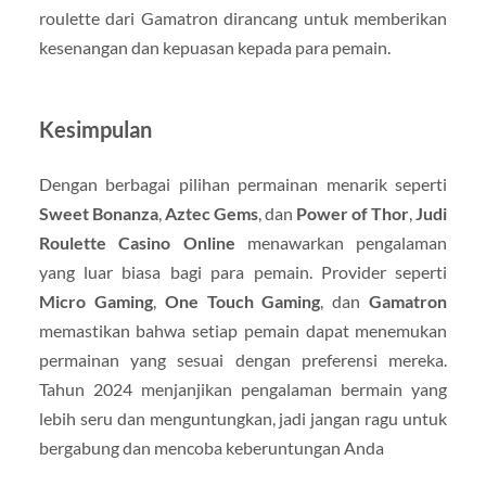
roulette dari Gamatron dirancang untuk memberikan
kesenangan dan kepuasan kepada para pemain.
Kesimpulan
Dengan berbagai pilihan permainan menarik seperti
Sweet Bonanza
,
Aztec Gems
, dan
Power of Thor
,
Judi
Roulette Casino Online
menawarkan pengalaman
yang luar biasa bagi para pemain. Provider seperti
Micro Gaming
,
One Touch Gaming
, dan
Gamatron
memastikan bahwa setiap pemain dapat menemukan
permainan yang sesuai dengan preferensi mereka.
Tahun 2024 menjanjikan pengalaman bermain yang
lebih seru dan menguntungkan, jadi jangan ragu untuk
bergabung dan mencoba keberuntungan Anda