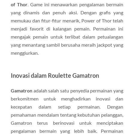
of Thor
. Game ini menawarkan pengalaman bermain
yang dinamis dan penuh aksi. Dengan grafis yang
memukau dan fitur-fitur menarik, Power of Thor telah
menjadi favorit di kalangan pemain. Permainan ini
mengajak pemain untuk terlibat dalam petualangan
yang menantang sambil berusaha meraih jackpot yang
menggiurkan.
Inovasi dalam Roulette Gamatron
Gamatron
adalah salah satu penyedia permainan yang
berkomitmen untuk menghadirkan inovasi dan
kecepatan dalam setiap permainan. Dengan
pemahaman mendalam tentang kebutuhan pelanggan,
Gamatron terus berinovasi untuk menciptakan
pengalaman bermain yang lebih baik. Permainan