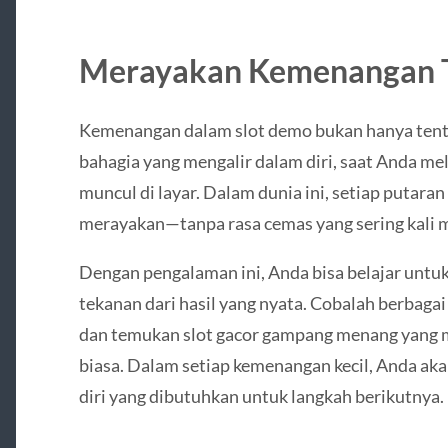
Merayakan Kemenangan 
Kemenangan dalam slot demo bukan hanya tenta
bahagia yang mengalir dalam diri, saat Anda m
muncul di layar. Dalam dunia ini, setiap putar
merayakan—tanpa rasa cemas yang sering kali m
Dengan pengalaman ini, Anda bisa belajar untu
tekanan dari hasil yang nyata. Cobalah berbaga
dan temukan slot gacor gampang menang yang 
biasa. Dalam setiap kemenangan kecil, Anda a
diri yang dibutuhkan untuk langkah berikutnya.