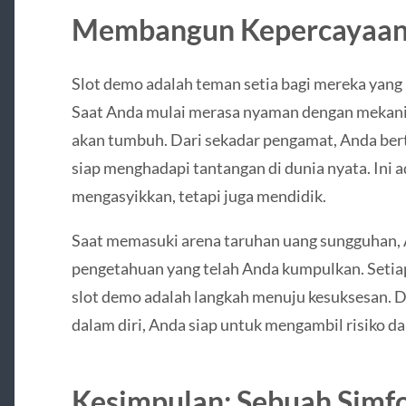
Membangun Kepercayaan D
Slot demo adalah teman setia bagi mereka yang
Saat Anda mulai merasa nyaman dengan mekani
akan tumbuh. Dari sekadar pengamat, Anda ber
siap menghadapi tantangan di dunia nyata. Ini a
mengasyikkan, tetapi juga mendidik.
Saat memasuki arena taruhan uang sungguhan,
pengetahuan yang telah Anda kumpulkan. Setiap
slot demo adalah langkah menuju kesuksesan. D
dalam diri, Anda siap untuk mengambil risiko d
Kesimpulan: Sebuah Simf