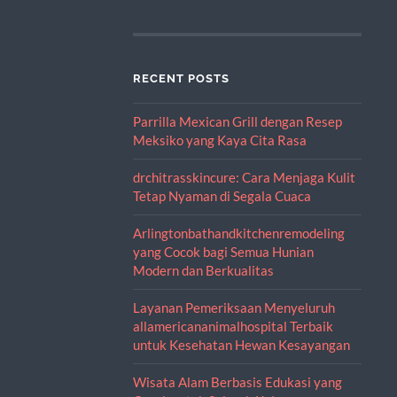
RECENT POSTS
Parrilla Mexican Grill dengan Resep
Meksiko yang Kaya Cita Rasa
drchitrasskincure: Cara Menjaga Kulit
Tetap Nyaman di Segala Cuaca
Arlingtonbathandkitchenremodeling
yang Cocok bagi Semua Hunian
Modern dan Berkualitas
Layanan Pemeriksaan Menyeluruh
allamericananimalhospital Terbaik
untuk Kesehatan Hewan Kesayangan
Wisata Alam Berbasis Edukasi yang