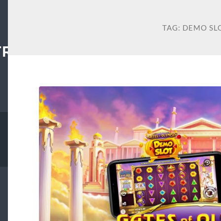
TAG:
DEMO SL
TRAL.ORG