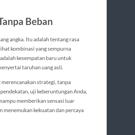
Tanpa Beban
ng angka. Itu adalah tentang rasa
elihat kombinasi yang sempurna
an adalah kesempatan baru untuk
enyertai taruhan uang asli.
k merencanakan strategi, tanpa
i pendekatan, uji keberuntungan Anda,
mampu memberikan sensasi luar
kan menemukan kekuatan dan percaya