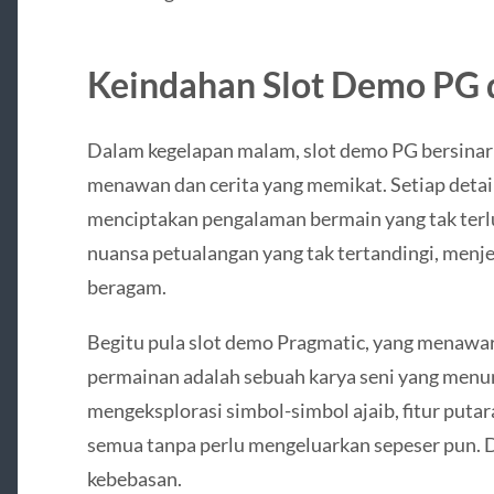
Keindahan Slot Demo PG 
Dalam kegelapan malam, slot demo PG bersinar 
menawan dan cerita yang memikat. Setiap detai
menciptakan pengalaman bermain yang tak ter
nuansa petualangan yang tak tertandingi, men
beragam.
Begitu pula slot demo Pragmatic, yang menawarka
permainan adalah sebuah karya seni yang menun
mengeksplorasi simbol-simbol ajaib, fitur puta
semua tanpa perlu mengeluarkan sepeser pun. D
kebebasan.