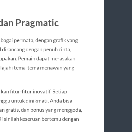
dan Pragmatic
bagai permata, dengan grafik yang
l dirancang dengan penuh cinta,
lupakan. Pemain dapat merasakan
jelajahi tema-tema menawan yang
n fitur-fitur inovatif. Setiap
ggu untuk dinikmati. Anda bisa
ran gratis, dan bonus yang menggoda,
i sinilah keseruan bertemu dengan