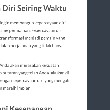
iri Seiring Waktu
 ingin membangun kepercayaan diri.
sme permainan, kepercayaan diri
transformasi menjadi pemain yang
dalah perjalanan yang tidak hanya
 Anda akan merasakan kekuatan
 putaran yang telah Anda lakukan di
engan kepercayaan diri yang mengalir
an meraih impian.
oni Kesenangan