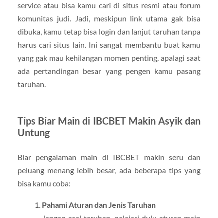
service atau bisa kamu cari di situs resmi atau forum
komunitas judi. Jadi, meskipun link utama gak bisa
dibuka, kamu tetap bisa login dan lanjut taruhan tanpa
harus cari situs lain. Ini sangat membantu buat kamu
yang gak mau kehilangan momen penting, apalagi saat
ada pertandingan besar yang pengen kamu pasang
taruhan.
Tips Biar Main di IBCBET Makin Asyik dan
Untung
Biar pengalaman main di IBCBET makin seru dan
peluang menang lebih besar, ada beberapa tips yang
bisa kamu coba:
Pahami Aturan dan Jenis Taruhan
Jangan asal taruhan, pelajari dulu aturan main