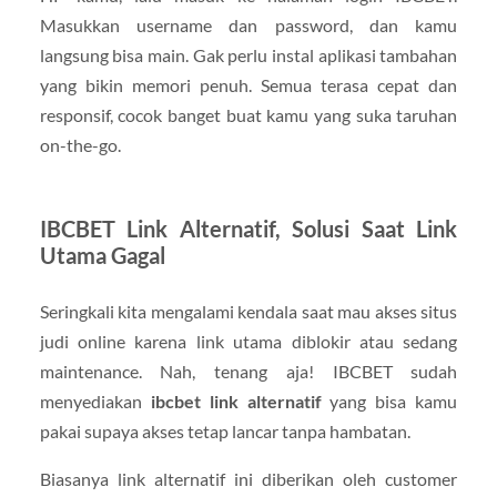
Masukkan username dan password, dan kamu
langsung bisa main. Gak perlu instal aplikasi tambahan
yang bikin memori penuh. Semua terasa cepat dan
responsif, cocok banget buat kamu yang suka taruhan
on-the-go.
IBCBET Link Alternatif, Solusi Saat Link
Utama Gagal
Seringkali kita mengalami kendala saat mau akses situs
judi online karena link utama diblokir atau sedang
maintenance. Nah, tenang aja! IBCBET sudah
menyediakan
ibcbet link alternatif
yang bisa kamu
pakai supaya akses tetap lancar tanpa hambatan.
Biasanya link alternatif ini diberikan oleh customer