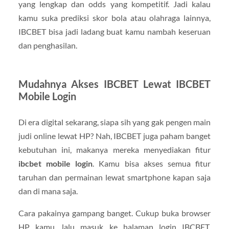
yang lengkap dan odds yang kompetitif. Jadi kalau
kamu suka prediksi skor bola atau olahraga lainnya,
IBCBET bisa jadi ladang buat kamu nambah keseruan
dan penghasilan.
Mudahnya Akses IBCBET Lewat IBCBET
Mobile Login
Di era digital sekarang, siapa sih yang gak pengen main
judi online lewat HP? Nah, IBCBET juga paham banget
kebutuhan ini, makanya mereka menyediakan fitur
ibcbet mobile login
. Kamu bisa akses semua fitur
taruhan dan permainan lewat smartphone kapan saja
dan di mana saja.
Cara pakainya gampang banget. Cukup buka browser
HP kamu, lalu masuk ke halaman login IBCBET.