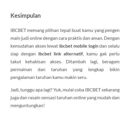
Kesimpulan
IBCBET memang pilihan tepat buat kamu yang pengen
main judi online dengan cara praktis dan aman. Dengan
kemudahan akses lewat
ibcbet mobile login
dan selalu
siap dengan
ibcbet link alternatif
, kamu gak perlu
takut kehabisan akses. Ditambah lagi, beragam
permainan dan taruhan yang lengkap bikin
pengalaman taruhan kamu makin seru.
Jadi, tunggu apa lagi? Yuk, mulai coba IBCBET sekarang
juga dan rasain sensasi taruhan online yang mudah dan
menguntungkan!