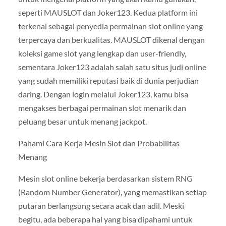
seperti MAUSLOT dan Joker123. Kedua platform ini
terkenal sebagai penyedia permainan slot online yang
terpercaya dan berkualitas. MAUSLOT dikenal dengan
koleksi game slot yang lengkap dan user-friendly,
sementara Joker123 adalah salah satu situs judi online
yang sudah memiliki reputasi baik di dunia perjudian
daring. Dengan login melalui Joker123, kamu bisa
mengakses berbagai permainan slot menarik dan
peluang besar untuk menang jackpot.
Pahami Cara Kerja Mesin Slot dan Probabilitas
Menang
Mesin slot online bekerja berdasarkan sistem RNG
(Random Number Generator), yang memastikan setiap
putaran berlangsung secara acak dan adil. Meski
begitu, ada beberapa hal yang bisa dipahami untuk