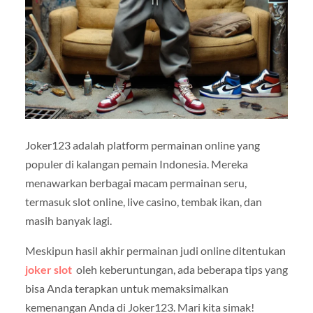
Joker123 adalah platform permainan online yang
populer di kalangan pemain Indonesia. Mereka
menawarkan berbagai macam permainan seru,
termasuk slot online, live casino, tembak ikan, dan
masih banyak lagi.
Meskipun hasil akhir permainan judi online ditentukan
joker slot
oleh keberuntungan, ada beberapa tips yang
bisa Anda terapkan untuk memaksimalkan
kemenangan Anda di Joker123. Mari kita simak!