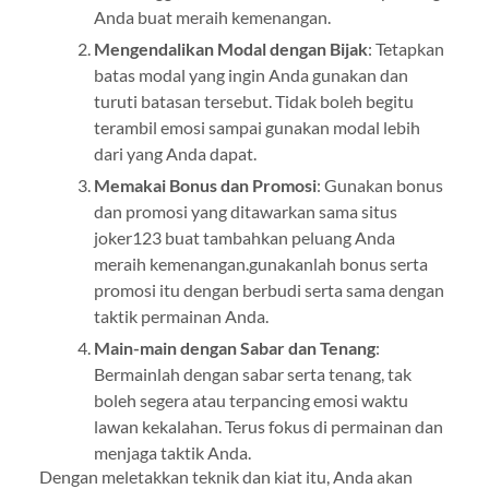
Anda buat meraih kemenangan.
Mengendalikan Modal dengan Bijak
: Tetapkan
batas modal yang ingin Anda gunakan dan
turuti batasan tersebut. Tidak boleh begitu
terambil emosi sampai gunakan modal lebih
dari yang Anda dapat.
Memakai Bonus dan Promosi
: Gunakan bonus
dan promosi yang ditawarkan sama situs
joker123 buat tambahkan peluang Anda
meraih kemenangan.gunakanlah bonus serta
promosi itu dengan berbudi serta sama dengan
taktik permainan Anda.
Main-main dengan Sabar dan Tenang
:
Bermainlah dengan sabar serta tenang, tak
boleh segera atau terpancing emosi waktu
lawan kekalahan. Terus fokus di permainan dan
menjaga taktik Anda.
Dengan meletakkan teknik dan kiat itu, Anda akan