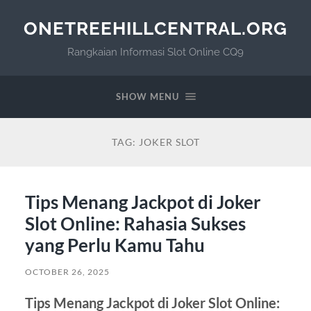
ONETREEHILLCENTRAL.ORG
Rangkaian Informasi Slot Online CQ9
SHOW MENU
TAG:
JOKER SLOT
Tips Menang Jackpot di Joker
Slot Online: Rahasia Sukses
yang Perlu Kamu Tahu
OCTOBER 26, 2025
Tips Menang Jackpot di Joker Slot Online: