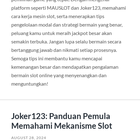
platform seperti MAUSLOT dan Joker123, memahami
cara kerja mesin slot, serta menerapkan tips
pengelolaan modal dan strategi bermain yang benar,
peluang kamu untuk meraih jackpot besar akan
semakin terbuka. Jangan lupa selalu bermain secara
bertanggung jawab dan nikmati setiap prosesnya.
Semoga tips ini membantu kamu mencapai
kemenangan besar dan mendapatkan pengalaman
bermain slot online yang menyenangkan dan
menguntungkan!
Joker123: Panduan Pemula
Memahami Mekanisme Slot
AUGUST 28, 2024