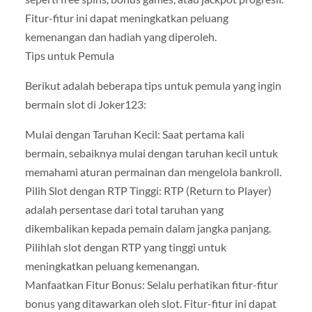
Fitur-fitur ini dapat meningkatkan peluang
kemenangan dan hadiah yang diperoleh.
Tips untuk Pemula
Berikut adalah beberapa tips untuk pemula yang ingin
bermain slot di Joker123:
Mulai dengan Taruhan Kecil: Saat pertama kali
bermain, sebaiknya mulai dengan taruhan kecil untuk
memahami aturan permainan dan mengelola bankroll.
Pilih Slot dengan RTP Tinggi: RTP (Return to Player)
adalah persentase dari total taruhan yang
dikembalikan kepada pemain dalam jangka panjang.
Pilihlah slot dengan RTP yang tinggi untuk
meningkatkan peluang kemenangan.
Manfaatkan Fitur Bonus: Selalu perhatikan fitur-fitur
bonus yang ditawarkan oleh slot. Fitur-fitur ini dapat