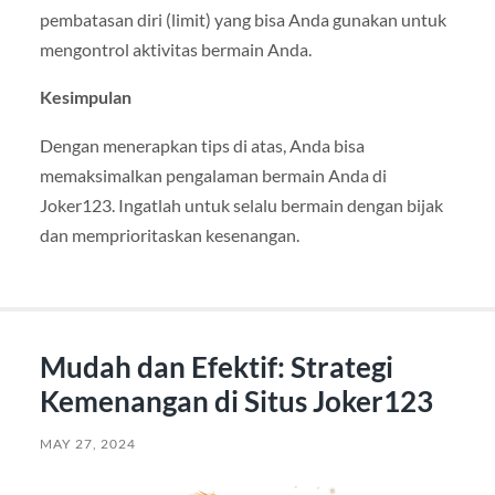
pembatasan diri (limit) yang bisa Anda gunakan untuk
mengontrol aktivitas bermain Anda.
Kesimpulan
Dengan menerapkan tips di atas, Anda bisa
memaksimalkan pengalaman bermain Anda di
Joker123. Ingatlah untuk selalu bermain dengan bijak
dan memprioritaskan kesenangan.
Mudah dan Efektif: Strategi
Kemenangan di Situs Joker123
MAY 27, 2024