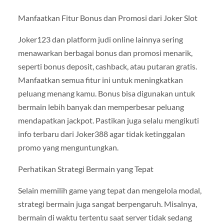
Manfaatkan Fitur Bonus dan Promosi dari Joker Slot
Joker123 dan platform judi online lainnya sering
menawarkan berbagai bonus dan promosi menarik,
seperti bonus deposit, cashback, atau putaran gratis.
Manfaatkan semua fitur ini untuk meningkatkan
peluang menang kamu. Bonus bisa digunakan untuk
bermain lebih banyak dan memperbesar peluang
mendapatkan jackpot. Pastikan juga selalu mengikuti
info terbaru dari Joker388 agar tidak ketinggalan
promo yang menguntungkan.
Perhatikan Strategi Bermain yang Tepat
Selain memilih game yang tepat dan mengelola modal,
strategi bermain juga sangat berpengaruh. Misalnya,
bermain di waktu tertentu saat server tidak sedang