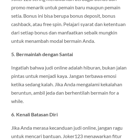
promo menarik untuk pemain baru maupun pemain
setia. Bonus ini bisa berupa bonus deposit, bonus
cashback, atau free spin. Pelajari syarat dan ketentuan
dari setiap bonus dan manfaatkan sebaik mungkin
untuk menambah modal bermain Anda.
5. Bermainlah dengan Santai
Ingatlah bahwa judi online adalah hiburan, bukan jalan
pintas untuk menjadi kaya. Jangan terbawa emosi
ketika sedang kalah. Jika Anda mengalami kekalahan
beruntun, ambil jeda dan berhentilah bermain for a
while.
6. Kenali Batasan Diri
Jika Anda merasa kecanduan judi online, jangan ragu
untuk mencari bantuan. Joker123 menawarkan fitur