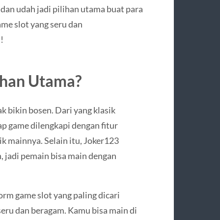
 dan udah jadi pilihan utama buat para
game slot yang seru dan
!
ihan Utama?
 bikin bosen. Dari yang klasik
ap game dilengkapi dengan fitur
k mainnya. Selain itu, Joker123
n, jadi pemain bisa main dengan
orm game slot yang paling dicari
eru dan beragam. Kamu bisa main di