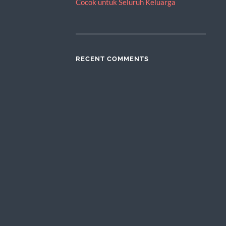
Cocok untuk Seluruh Keluarga
RECENT COMMENTS