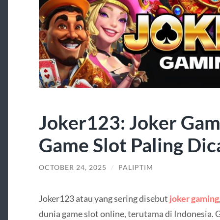
Joker123: Joker Gami
Game Slot Paling Dic
OCTOBER 24, 2025
/
PALIPTIM
Joker123 atau yang sering disebut
joker gaming
dunia game slot online, terutama di Indonesia.