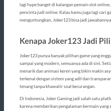
lagi hype banget di kalangan pemain slot online,
pencinta judi online. Kalau kamu juga lagi cari 
menguntungkan, Joker123 bisa jadi jawabannya
Kenapa Joker123 Jadi Pil
Joker123 punya banyak pilihan game yang enggak
sampai yang modern, semuanya ada di sini. Seti
menarik dan animasi keren yang bikin makin asyi
terkenal dengan sistem yang adil dan transpara
tenang tanpa khawatir soal kecurangan.
Di Indonesia, Joker Gaming jadi salah satu platf
karena memberikan pengalaman bermain yang s