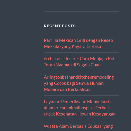
RECENT POSTS
Parrilla Mexican Grill dengan Resep
Meksiko yang Kaya Cita Rasa
drchitrasskincure: Cara Menjaga Kulit
Tetap Nyaman di Segala Cuaca
Arlingtonbathandkitchenremodeling
yang Cocok bagi Semua Hunian
Modern dan Berkualitas
Layanan Pemeriksaan Menyeluruh
allamericananimalhospital Terbaik
untuk Kesehatan Hewan Kesayangan
Wisata Alam Berbasis Edukasi yang