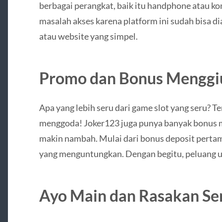
berbagai perangkat, baik itu handphone atau ko
masalah akses karena platform ini sudah bisa d
atau website yang simpel.
Promo dan Bonus Menggi
Apa yang lebih seru dari game slot yang seru? 
menggoda! Joker123 juga punya banyak bonus m
makin nambah. Mulai dari bonus deposit pertama
yang menguntungkan. Dengan begitu, peluang un
Ayo Main dan Rasakan Se