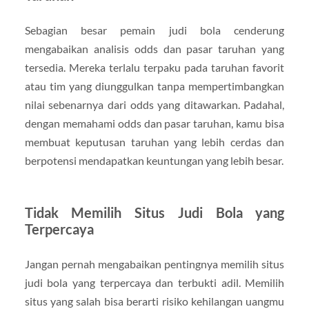
Sebagian besar pemain judi bola cenderung
mengabaikan analisis odds dan pasar taruhan yang
tersedia. Mereka terlalu terpaku pada taruhan favorit
atau tim yang diunggulkan tanpa mempertimbangkan
nilai sebenarnya dari odds yang ditawarkan. Padahal,
dengan memahami odds dan pasar taruhan, kamu bisa
membuat keputusan taruhan yang lebih cerdas dan
berpotensi mendapatkan keuntungan yang lebih besar.
Tidak Memilih Situs Judi Bola yang
Terpercaya
Jangan pernah mengabaikan pentingnya memilih situs
judi bola yang terpercaya dan terbukti adil. Memilih
situs yang salah bisa berarti risiko kehilangan uangmu