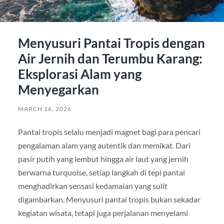
Menyusuri Pantai Tropis dengan
Air Jernih dan Terumbu Karang:
Eksplorasi Alam yang
Menyegarkan
MARCH 16, 2026
Pantai tropis selalu menjadi magnet bagi para pencari
pengalaman alam yang autentik dan memikat. Dari
pasir putih yang lembut hingga air laut yang jernih
berwarna turquoise, setiap langkah di tepi pantai
menghadirkan sensasi kedamaian yang sulit
digambarkan. Menyusuri pantai tropis bukan sekadar
kegiatan wisata, tetapi juga perjalanan menyelami