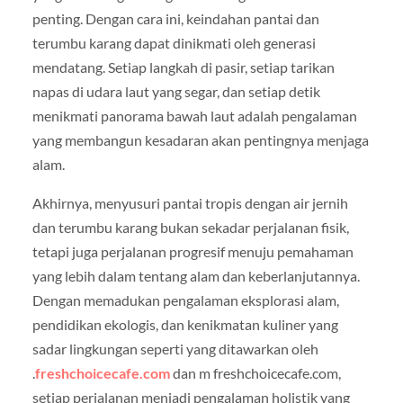
penting. Dengan cara ini, keindahan pantai dan
terumbu karang dapat dinikmati oleh generasi
mendatang. Setiap langkah di pasir, setiap tarikan
napas di udara laut yang segar, dan setiap detik
menikmati panorama bawah laut adalah pengalaman
yang membangun kesadaran akan pentingnya menjaga
alam.
Akhirnya, menyusuri pantai tropis dengan air jernih
dan terumbu karang bukan sekadar perjalanan fisik,
tetapi juga perjalanan progresif menuju pemahaman
yang lebih dalam tentang alam dan keberlanjutannya.
Dengan memadukan pengalaman eksplorasi alam,
pendidikan ekologis, dan kenikmatan kuliner yang
sadar lingkungan seperti yang ditawarkan oleh
.
freshchoicecafe.com
dan m freshchoicecafe.com,
setiap perjalanan menjadi pengalaman holistik yang