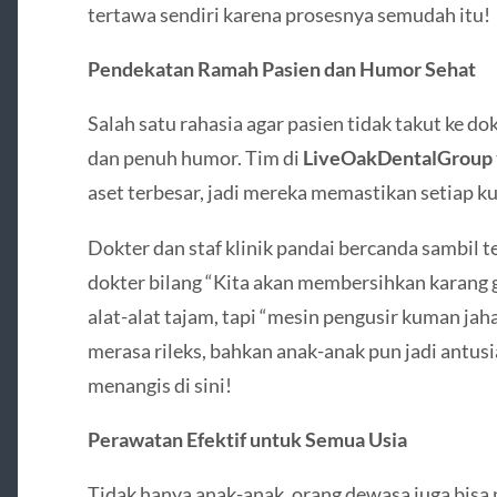
tertawa sendiri karena prosesnya semudah itu!
Pendekatan Ramah Pasien dan Humor Sehat
Salah satu rahasia agar pasien tidak takut ke d
dan penuh humor. Tim di
LiveOakDentalGroup
aset terbesar, jadi mereka memastikan setiap k
Dokter dan staf klinik pandai bercanda sambil t
dokter bilang “Kita akan membersihkan karang
alat-alat tajam, tapi “mesin pengusir kuman ja
merasa rileks, bahkan anak-anak pun jadi antus
menangis di sini!
Perawatan Efektif untuk Semua Usia
Tidak hanya anak-anak, orang dewasa juga bisa