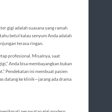
okter gigi adalah suasana yang ramah
tahu betul kalau senyum Anda adalah
unjungan terasa ringan.
etap profesional. Misalnya, saat
 gigi,” Anda bisa membayangkan bukan
hat.” Pendekatan ini membuat pasien
ias datang ke klinik—jarang ada drama
 menikmati perawatan gigi modern