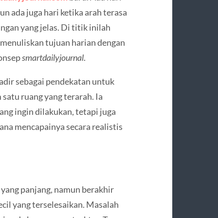
n ada juga hari ketika arah terasa
an yang jelas. Di titik inilah
 menuliskan tujuan harian dengan
konsep
smartdailyjournal
.
adir sebagai pendekatan untuk
satu ruang yang terarah. Ia
g ingin dilakukan, tetapi juga
na mencapainya secara realistis
 yang panjang, namun berakhir
ecil yang terselesaikan. Masalah