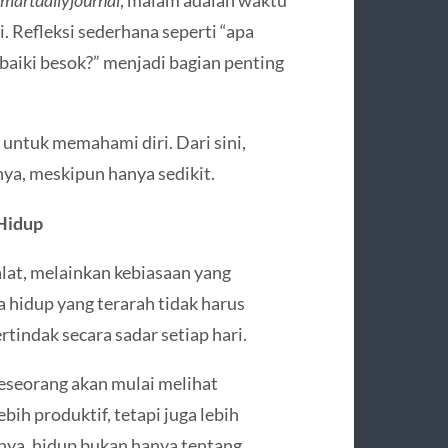
smartdailyjournal
, malam adalah waktu
. Refleksi sederhana seperti “apa
erbaiki besok?” menjadi bagian penting
 untuk memahami diri. Dari sini,
nya, meskipun hanya sedikit.
 Hidup
lat, melainkan kebiasaan yang
 hidup yang terarah tidak harus
tindak secara sadar setiap hari.
seseorang akan mulai melihat
ih produktif, tetapi juga lebih
rnya, hidup bukan hanya tentang