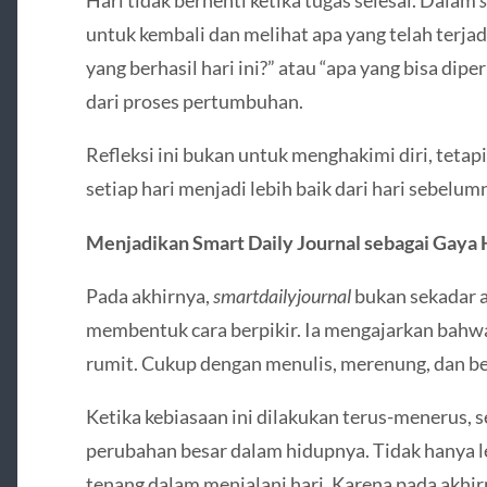
Hari tidak berhenti ketika tugas selesai. Dalam
untuk kembali dan melihat apa yang telah terjadi
yang berhasil hari ini?” atau “apa yang bisa dip
dari proses pertumbuhan.
Refleksi ini bukan untuk menghakimi diri, tetapi
setiap hari menjadi lebih baik dari hari sebelum
Menjadikan Smart Daily Journal sebagai Gaya
Pada akhirnya,
smartdailyjournal
bukan sekadar a
membentuk cara berpikir. Ia mengajarkan bahwa
rumit. Cukup dengan menulis, merenung, dan ber
Ketika kebiasaan ini dilakukan terus-menerus, 
perubahan besar dalam hidupnya. Tidak hanya leb
tenang dalam menjalani hari. Karena pada akhi