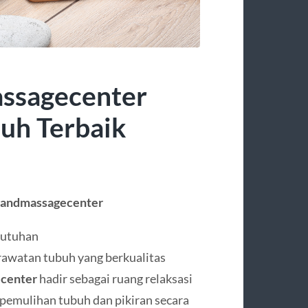
ssagecenter
uh Terbaik
paandmassagecenter
butuhan
awatan tubuh yang berkualitas
center
hadir sebagai ruang relaksasi
emulihan tubuh dan pikiran secara