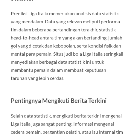
Prediksi Liga Italia memerlukan analisis data statistik
yang mendalam. Data yang relevan meliputi performa
tim dalam beberapa pertandingan terakhir, statistik
head-to-head antara tim yang akan bertanding, jumlah
gol yang dicetak dan kebobolan, serta kondisi fisik dan
mental para pemain. Situs judi bola Liga Italia seringkali
menyediakan berbagai data statistik ini untuk
membantu pemain dalam membuat keputusan
taruhan yang lebih cerdas.
Pentingnya Mengikuti Berita Terkini
Selain data statistik, mengikuti berita terkini mengenai
Liga Italia juga sangat penting. Informasi mengenai
cedera pemain, pergantian pelatih, atau isu internal tim