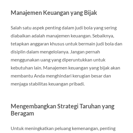
Manajemen Keuangan yang Bijak
Salah satu aspek penting dalam judi bola yang sering
diabaikan adalah manajemen keuangan. Sebaiknya,
tetapkan anggaran khusus untuk bermain judi bola dan
disiplin dalam mengelolanya. Jangan pernah
menggunakan uang yang diperuntukkan untuk
kebutuhan lain. Manajemen keuangan yang bijak akan
membantu Anda menghindari kerugian besar dan
menjaga stabilitas keuangan pribadi.
Mengembangkan Strategi Taruhan yang
Beragam
Untuk meningkatkan peluang kemenangan, penting