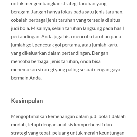
untuk mengembangkan strategi taruhan yang
beragam. Jangan hanya fokus pada satu jenis taruhan,
cobalah berbagai jenis taruhan yang tersedia di situs
judi bola. Misalnya, selain taruhan langsung pada hasil
pertandingan, Anda juga bisa mencoba taruhan pada
jumlah gol, pencetak gol pertama, atau jumlah kartu
yang dikeluarkan dalam pertandingan. Dengan
mencoba berbagai jenis taruhan, Anda bisa
menemukan strategi yang paling sesuai dengan gaya
bermain Anda.
Kesimpulan
Mengoptimalkan kemenangan dalam judi bola tidaklah
mudah, tetapi dengan analisis komprehensif dan
strategi yang tepat, peluang untuk meraih keuntungan