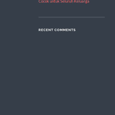
Cocok untuk Seluruh Keluarga
RECENT COMMENTS