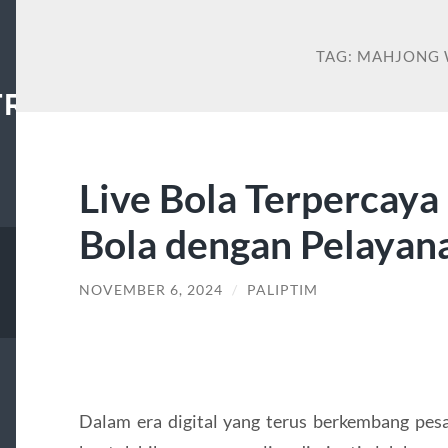
TAG:
MAHJONG 
TRAL.ORG
Live Bola Terpercaya 
Bola dengan Pelayan
NOVEMBER 6, 2024
/
PALIPTIM
Dalam era digital yang terus berkembang pesat