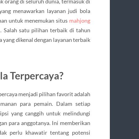
k orang di seluruh dunia, termasuk di
 yang menawarkan layanan judi bola
ruhan untuk menemukan situs
mahjong
Salah satu pilihan terbaik di tahun
la yang dikenal dengan layanan terbaik
la Terpercaya?
ercaya menjadi pilihan favorit adalah
manan para pemain. Dalam setiap
ripsi yang canggih untuk melindungi
gan para anggotanya. Ini memberikan
dak perlu khawatir tentang potensi