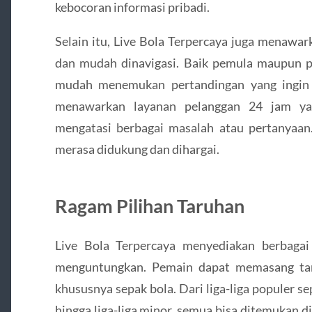
kebocoran informasi pribadi.
Selain itu, Live Bola Terpercaya juga menaw
dan mudah dinavigasi. Baik pemula maupun 
mudah menemukan pertandingan yang ingin m
menawarkan layanan pelanggan 24 jam y
mengatasi berbagai masalah atau pertanyaan
merasa didukung dan dihargai.
Ragam Pilihan Taruhan
Live Bola Terpercaya menyediakan berbagai
menguntungkan. Pemain dapat memasang taru
khususnya sepak bola. Dari liga-liga populer sep
hingga liga-liga minor, semua bisa ditemukan di s