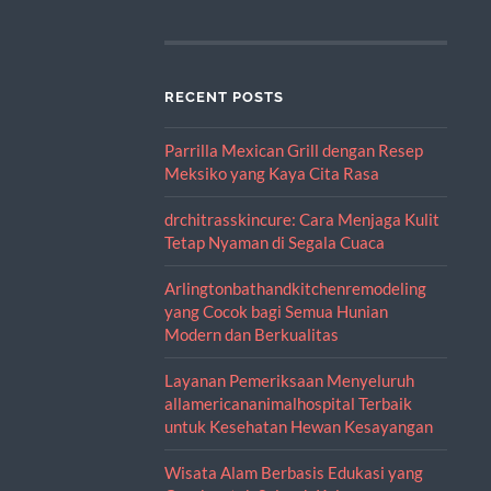
RECENT POSTS
Parrilla Mexican Grill dengan Resep
Meksiko yang Kaya Cita Rasa
drchitrasskincure: Cara Menjaga Kulit
Tetap Nyaman di Segala Cuaca
Arlingtonbathandkitchenremodeling
yang Cocok bagi Semua Hunian
Modern dan Berkualitas
Layanan Pemeriksaan Menyeluruh
allamericananimalhospital Terbaik
untuk Kesehatan Hewan Kesayangan
Wisata Alam Berbasis Edukasi yang