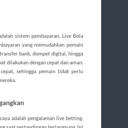
 adalah sistem pembayaran. Live Bola
embayaran yang memudahkan pemain
ransfer bank, dompet digital, hingga
pat dilakukan dengan cepat dan aman.
cepat, sehingga pemain tidak perlu
mereka.
egangkan
rcaya adalah pengalaman live betting.
g saat pertandingan berlangsung. Ini