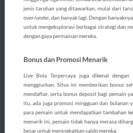
jenis taruhan yang ditawarkan, mulai dari taru
over/under, dan banyak lagi. Dengan banyaknya
untuk mengeksplorasi berbagai strategi dan m
dengan gaya permainan mereka.
Bonus dan Promosi Menarik
Live Bola Terpercaya juga dikenal dengan
menggiurkan. Situs ini memberikan bonus se
mendaftar, serta bonus deposit bagi pemain ya
itu, ada juga promosi mingguan dan bulanan
para pemain untuk mendapatkan tambahan ke
menarik ini, pemain tidak hanya merasa diharga
besar untuk meningkatkan saldo mereka.