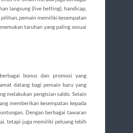
han langsung (live betting), handicap,
 pilihan, pemain memiliki kesempatan
enemukan taruhan yang paling sesuai
 berbagai bonus dan promosi yang
lamat datang bagi pemain baru yang
ng melakukan pengisian saldo. Selain
 yang memberikan kesempatan kepada
untungan. Dengan berbagai tawaran
i, tetapi juga memiliki peluang lebih