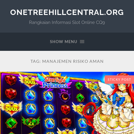
ONETREEHILLCENTRAL.ORG
Rangkaian Informasi Slot Online CQ9
SHOW MENU
TAG:
MANAJEMEN RISIKO AMAN
STICKY POST