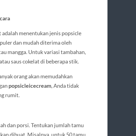
cara
adalah menentukan jenis popsicle
populer dan mudah diterima oleh
 atau mangga. Untuk variasi tambahan,
au saus cokelat di beberapa stik.
 banyak orang akan memudahkan
ngan
popsicleicecream
, Anda tidak
ng rumit.
lah dan porsi. Tentukan jumlah tamu
akan dibuat. Misalnya, untuk 50 tamu,