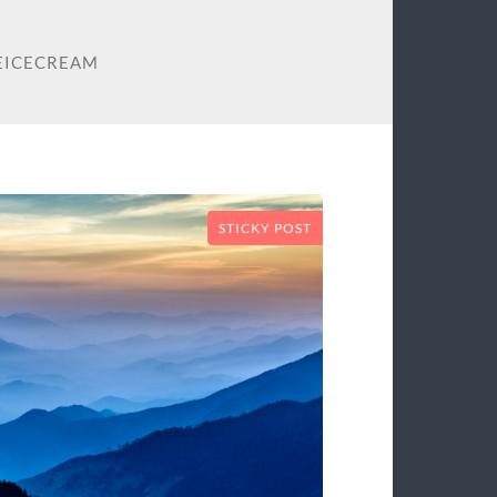
EICECREAM
STICKY POST