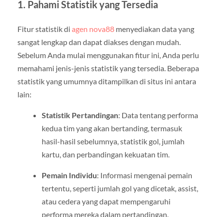
1. Pahami Statistik yang Tersedia
Fitur statistik di
agen nova88
menyediakan data yang
sangat lengkap dan dapat diakses dengan mudah.
Sebelum Anda mulai menggunakan fitur ini, Anda perlu
memahami jenis-jenis statistik yang tersedia. Beberapa
statistik yang umumnya ditampilkan di situs ini antara
lain:
Statistik Pertandingan
: Data tentang performa
kedua tim yang akan bertanding, termasuk
hasil-hasil sebelumnya, statistik gol, jumlah
kartu, dan perbandingan kekuatan tim.
Pemain Individu
: Informasi mengenai pemain
tertentu, seperti jumlah gol yang dicetak, assist,
atau cedera yang dapat mempengaruhi
performa mereka dalam pertandingan.