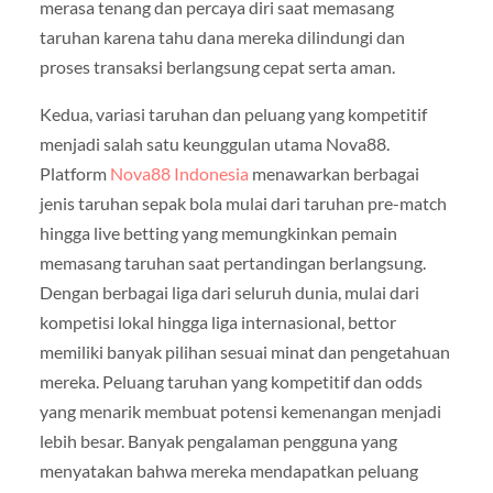
merasa tenang dan percaya diri saat memasang
taruhan karena tahu dana mereka dilindungi dan
proses transaksi berlangsung cepat serta aman.
Kedua, variasi taruhan dan peluang yang kompetitif
menjadi salah satu keunggulan utama Nova88.
Platform
Nova88 Indonesia
menawarkan berbagai
jenis taruhan sepak bola mulai dari taruhan pre-match
hingga live betting yang memungkinkan pemain
memasang taruhan saat pertandingan berlangsung.
Dengan berbagai liga dari seluruh dunia, mulai dari
kompetisi lokal hingga liga internasional, bettor
memiliki banyak pilihan sesuai minat dan pengetahuan
mereka. Peluang taruhan yang kompetitif dan odds
yang menarik membuat potensi kemenangan menjadi
lebih besar. Banyak pengalaman pengguna yang
menyatakan bahwa mereka mendapatkan peluang