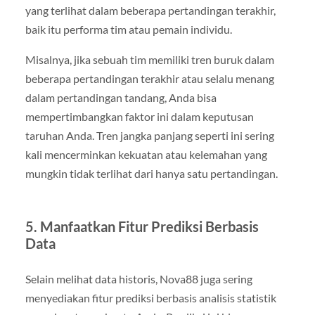
yang terlihat dalam beberapa pertandingan terakhir,
baik itu performa tim atau pemain individu.
Misalnya, jika sebuah tim memiliki tren buruk dalam
beberapa pertandingan terakhir atau selalu menang
dalam pertandingan tandang, Anda bisa
mempertimbangkan faktor ini dalam keputusan
taruhan Anda. Tren jangka panjang seperti ini sering
kali mencerminkan kekuatan atau kelemahan yang
mungkin tidak terlihat dari hanya satu pertandingan.
5. Manfaatkan Fitur Prediksi Berbasis
Data
Selain melihat data historis, Nova88 juga sering
menyediakan fitur prediksi berbasis analisis statistik