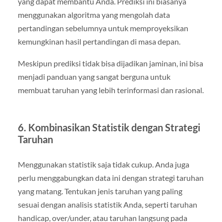
yang dapat membantu Anda. Prediksi ini biasanya
menggunakan algoritma yang mengolah data
pertandingan sebelumnya untuk memproyeksikan
kemungkinan hasil pertandingan di masa depan.
Meskipun prediksi tidak bisa dijadikan jaminan, ini bisa
menjadi panduan yang sangat berguna untuk
membuat taruhan yang lebih terinformasi dan rasional.
6. Kombinasikan Statistik dengan Strategi
Taruhan
Menggunakan statistik saja tidak cukup. Anda juga
perlu menggabungkan data ini dengan strategi taruhan
yang matang. Tentukan jenis taruhan yang paling
sesuai dengan analisis statistik Anda, seperti taruhan
handicap, over/under, atau taruhan langsung pada