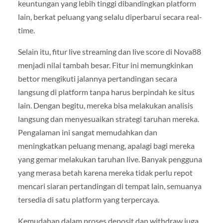
keuntungan yang lebih tinggi dibandingkan platform
lain, berkat peluang yang selalu diperbarui secara real-
time.
Selain itu, fitur live streaming dan live score di Nova88
menjadi nilai tambah besar. Fitur ini memungkinkan
bettor mengikuti jalannya pertandingan secara
langsung di platform tanpa harus berpindah ke situs
lain. Dengan begitu, mereka bisa melakukan analisis
langsung dan menyesuaikan strategi taruhan mereka.
Pengalaman ini sangat memudahkan dan
meningkatkan peluang menang, apalagi bagi mereka
yang gemar melakukan taruhan live. Banyak pengguna
yang merasa betah karena mereka tidak perlu repot
mencari siaran pertandingan di tempat lain, semuanya
tersedia di satu platform yang terpercaya.
Kemudahan dalam proses deposit dan withdraw juga