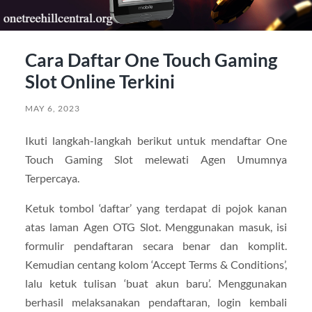
Cara Daftar One Touch Gaming
Slot Online Terkini
MAY 6, 2023
Ikuti langkah-langkah berikut untuk mendaftar One
Touch Gaming Slot melewati Agen Umumnya
Terpercaya.
Ketuk tombol ‘daftar’ yang terdapat di pojok kanan
atas laman Agen OTG Slot. Menggunakan masuk, isi
formulir pendaftaran secara benar dan komplit.
Kemudian centang kolom ‘Accept Terms & Conditions’,
lalu ketuk tulisan ‘buat akun baru’. Menggunakan
berhasil melaksanakan pendaftaran, login kembali