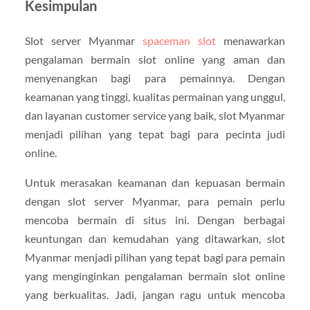
Kesimpulan
Slot server Myanmar
spaceman slot
menawarkan
pengalaman bermain slot online yang aman dan
menyenangkan bagi para pemainnya. Dengan
keamanan yang tinggi, kualitas permainan yang unggul,
dan layanan customer service yang baik, slot Myanmar
menjadi pilihan yang tepat bagi para pecinta judi
online.
Untuk merasakan keamanan dan kepuasan bermain
dengan slot server Myanmar, para pemain perlu
mencoba bermain di situs ini. Dengan berbagai
keuntungan dan kemudahan yang ditawarkan, slot
Myanmar menjadi pilihan yang tepat bagi para pemain
yang menginginkan pengalaman bermain slot online
yang berkualitas. Jadi, jangan ragu untuk mencoba