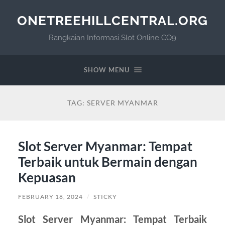
ONETREEHILLCENTRAL.ORG
Rangkaian Informasi Slot Online CQ9
SHOW MENU
TAG:
SERVER MYANMAR
Slot Server Myanmar: Tempat
Terbaik untuk Bermain dengan
Kepuasan
FEBRUARY 18, 2024
/
STICKY
Slot Server Myanmar: Tempat Terbaik