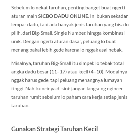
Sebelum lo nekat taruhan, penting banget buat ngerti
aturan main
SICBO DADU ONLINE
. Ini bukan sekadar
lempar dadu, tapi ada banyak jenis taruhan yang bisa lo
pilih, dari Big-Small, Single Number, hingga kombinasi
unik. Dengan ngerti aturan dasar, peluang lo buat
menang bakal lebih gede karena lo nggak asal nebak.
Misalnya, taruhan Big-Small itu simpel: lo tebak total
angka dadu besar (11–17) atau kecil (4–10). Modalnya
nggak harus gede, tapi peluang menangnya lumayan
tinggi. Nah, kuncinya di sini: jangan langsung ngincer
taruhan rumit sebelum lo paham cara kerja setiap jenis
taruhan.
Gunakan Strategi Taruhan Kecil