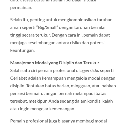
permainan.
Selain itu, penting untuk mengkombinasikan taruhan
aman seperti “Big/Small” dengan taruhan bernilai
tinggi secara terukur. Dengan cara ini, pemain dapat
menjaga keseimbangan antara risiko dan potensi
keuntungan.
Manajemen Modal yang Disiplin dan Terukur
Salah satu ciri pemain profesional di
agen sicbo
seperti
Ceriabet adalah kemampuan mengelola modal dengan
disiplin. Tentukan batas harian, mingguan, atau bahkan
per sesi bermain. Jangan pernah melampaui batas
tersebut, meskipun Anda sedang dalam kondisi kalah
atau ingin mengejar kemenangan.
Pemain profesional juga biasanya membagi modal