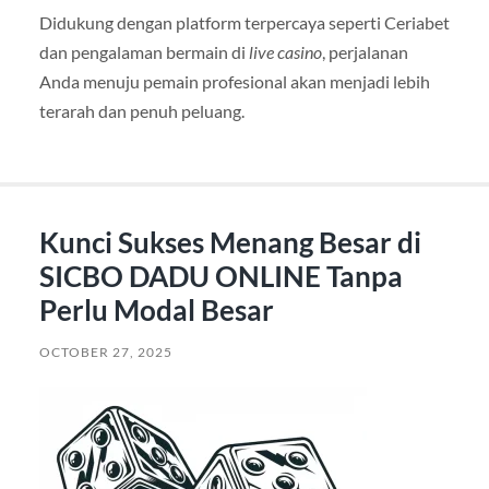
Didukung dengan platform terpercaya seperti Ceriabet
dan pengalaman bermain di
live casino
, perjalanan
Anda menuju pemain profesional akan menjadi lebih
terarah dan penuh peluang.
Kunci Sukses Menang Besar di
SICBO DADU ONLINE Tanpa
Perlu Modal Besar
OCTOBER 27, 2025