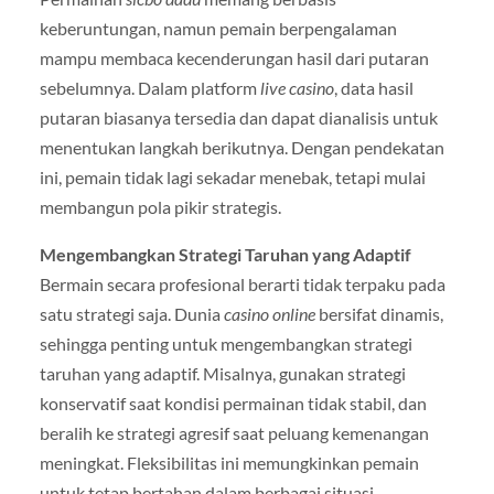
keberuntungan, namun pemain berpengalaman
mampu membaca kecenderungan hasil dari putaran
sebelumnya. Dalam platform
live casino
, data hasil
putaran biasanya tersedia dan dapat dianalisis untuk
menentukan langkah berikutnya. Dengan pendekatan
ini, pemain tidak lagi sekadar menebak, tetapi mulai
membangun pola pikir strategis.
Mengembangkan Strategi Taruhan yang Adaptif
Bermain secara profesional berarti tidak terpaku pada
satu strategi saja. Dunia
casino online
bersifat dinamis,
sehingga penting untuk mengembangkan strategi
taruhan yang adaptif. Misalnya, gunakan strategi
konservatif saat kondisi permainan tidak stabil, dan
beralih ke strategi agresif saat peluang kemenangan
meningkat. Fleksibilitas ini memungkinkan pemain
untuk tetap bertahan dalam berbagai situasi