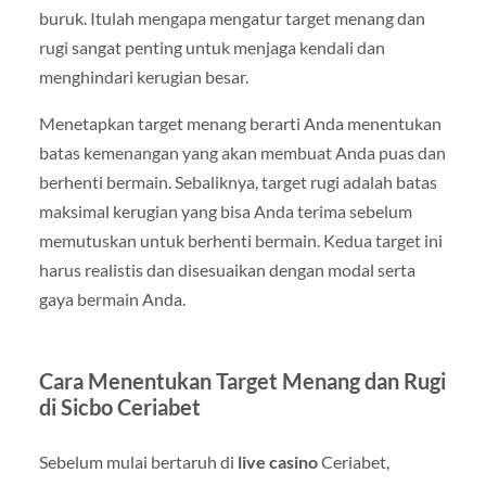
buruk. Itulah mengapa mengatur target menang dan
rugi sangat penting untuk menjaga kendali dan
menghindari kerugian besar.
Menetapkan target menang berarti Anda menentukan
batas kemenangan yang akan membuat Anda puas dan
berhenti bermain. Sebaliknya, target rugi adalah batas
maksimal kerugian yang bisa Anda terima sebelum
memutuskan untuk berhenti bermain. Kedua target ini
harus realistis dan disesuaikan dengan modal serta
gaya bermain Anda.
Cara Menentukan Target Menang dan Rugi
di Sicbo Ceriabet
Sebelum mulai bertaruh di
live casino
Ceriabet,