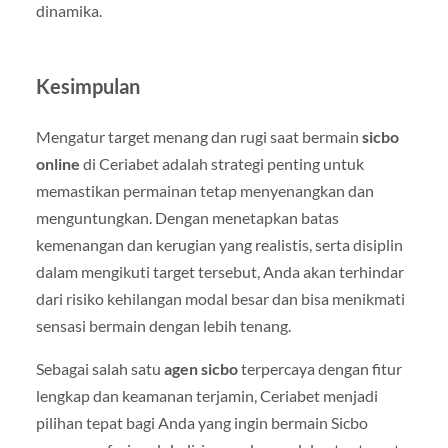
dinamika.
Kesimpulan
Mengatur target menang dan rugi saat bermain
sicbo
online
di Ceriabet adalah strategi penting untuk
memastikan permainan tetap menyenangkan dan
menguntungkan. Dengan menetapkan batas
kemenangan dan kerugian yang realistis, serta disiplin
dalam mengikuti target tersebut, Anda akan terhindar
dari risiko kehilangan modal besar dan bisa menikmati
sensasi bermain dengan lebih tenang.
Sebagai salah satu
agen sicbo
terpercaya dengan fitur
lengkap dan keamanan terjamin, Ceriabet menjadi
pilihan tepat bagi Anda yang ingin bermain Sicbo