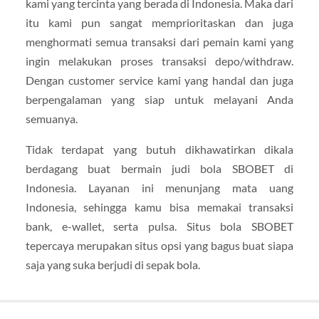
kami yang tercinta yang berada di Indonesia. Maka dari
itu kami pun sangat memprioritaskan dan juga
menghormati semua transaksi dari pemain kami yang
ingin melakukan proses transaksi depo/withdraw.
Dengan customer service kami yang handal dan juga
berpengalaman yang siap untuk melayani Anda
semuanya.
Tidak terdapat yang butuh dikhawatirkan dikala
berdagang buat bermain judi bola SBOBET di
Indonesia. Layanan ini menunjang mata uang
Indonesia, sehingga kamu bisa memakai transaksi
bank, e-wallet, serta pulsa. Situs bola SBOBET
tepercaya merupakan situs opsi yang bagus buat siapa
saja yang suka berjudi di sepak bola.