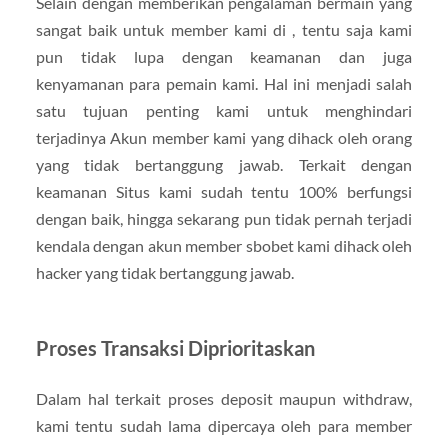
Selain dengan memberikan pengalaman bermain yang
sangat baik untuk member kami di , tentu saja kami
pun tidak lupa dengan keamanan dan juga
kenyamanan para pemain kami. Hal ini menjadi salah
satu tujuan penting kami untuk menghindari
terjadinya Akun member kami yang dihack oleh orang
yang tidak bertanggung jawab. Terkait dengan
keamanan Situs kami sudah tentu 100% berfungsi
dengan baik, hingga sekarang pun tidak pernah terjadi
kendala dengan akun member sbobet kami dihack oleh
hacker yang tidak bertanggung jawab.
Proses Transaksi Diprioritaskan
Dalam hal terkait proses deposit maupun withdraw,
kami tentu sudah lama dipercaya oleh para member