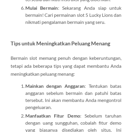
Mulai Bermain
: Sekarang Anda siap untuk
bermain! Cari permainan slot 5 Lucky Lions dan
nikmati pengalaman bermain yang seru.
Tips untuk Meningkatkan Peluang Menang
Bermain slot memang penuh dengan keberuntungan,
tetapi ada beberapa tips yang dapat membantu Anda
meningkatkan peluang menang:
Mainkan dengan Anggaran
: Tentukan batas
anggaran sebelum bermain dan patuhi batas
tersebut. Ini akan membantu Anda mengontrol
pengeluaran.
Manfaatkan Fitur Demo
: Sebelum taruhan
dengan uang sungguhan, cobalah fitur demo
yang biasanya disediakan oleh situs. Ini