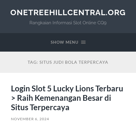
ONETREEHILLCENTRAL.ORG
Rangkaian Informasi Slot Online CQ9
SHOW MENU
TAG:
SITUS JUDI BOLA TERPERCAYA
Login Slot 5 Lucky Lions Terbaru
> Raih Kemenangan Besar di
Situs Terpercaya
NOVEMBER 6, 2024