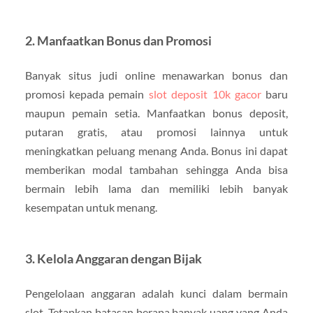
2. Manfaatkan Bonus dan Promosi
Banyak situs judi online menawarkan bonus dan
promosi kepada pemain
slot deposit 10k gacor
baru
maupun pemain setia. Manfaatkan bonus deposit,
putaran gratis, atau promosi lainnya untuk
meningkatkan peluang menang Anda. Bonus ini dapat
memberikan modal tambahan sehingga Anda bisa
bermain lebih lama dan memiliki lebih banyak
kesempatan untuk menang.
3. Kelola Anggaran dengan Bijak
Pengelolaan anggaran adalah kunci dalam bermain
slot. Tetapkan batasan berapa banyak uang yang Anda