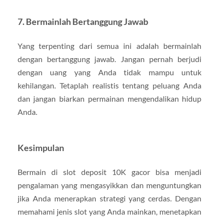
7. Bermainlah Bertanggung Jawab
Yang terpenting dari semua ini adalah bermainlah
dengan bertanggung jawab. Jangan pernah berjudi
dengan uang yang Anda tidak mampu untuk
kehilangan. Tetaplah realistis tentang peluang Anda
dan jangan biarkan permainan mengendalikan hidup
Anda.
Kesimpulan
Bermain di slot deposit 10K gacor bisa menjadi
pengalaman yang mengasyikkan dan menguntungkan
jika Anda menerapkan strategi yang cerdas. Dengan
memahami jenis slot yang Anda mainkan, menetapkan