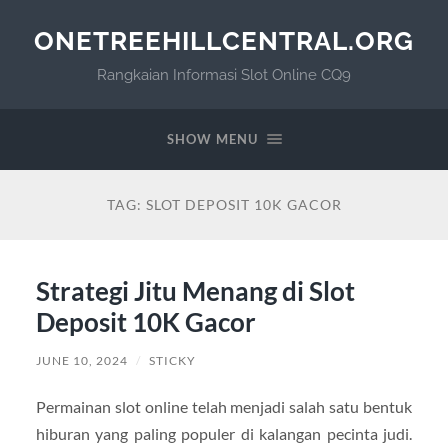
ONETREEHILLCENTRAL.ORG
Rangkaian Informasi Slot Online CQ9
SHOW MENU
TAG:
SLOT DEPOSIT 10K GACOR
Strategi Jitu Menang di Slot
Deposit 10K Gacor
JUNE 10, 2024
/
STICKY
Permainan slot online telah menjadi salah satu bentuk
hiburan yang paling populer di kalangan pecinta judi.