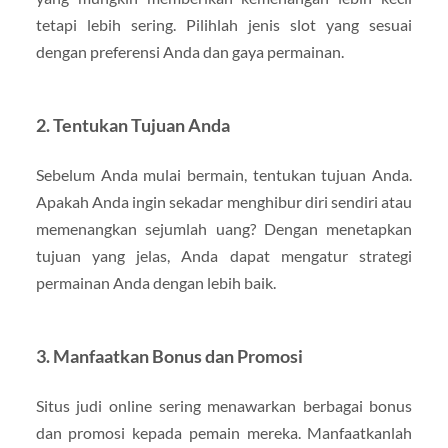
tetapi lebih sering. Pilihlah jenis slot yang sesuai
dengan preferensi Anda dan gaya permainan.
2. Tentukan Tujuan Anda
Sebelum Anda mulai bermain, tentukan tujuan Anda.
Apakah Anda ingin sekadar menghibur diri sendiri atau
memenangkan sejumlah uang? Dengan menetapkan
tujuan yang jelas, Anda dapat mengatur strategi
permainan Anda dengan lebih baik.
3. Manfaatkan Bonus dan Promosi
Situs judi online sering menawarkan berbagai bonus
dan promosi kepada pemain mereka. Manfaatkanlah