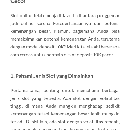
Gacor
Slot online telah menjadi favorit di antara penggemar
judi online karena kesederhanaannya dan potensi
kemenangan besar. Namun, bagaimana Anda bisa
memaksimalkan potensi kemenangan Anda, terutama
dengan modal deposit 10K? Mari kita jelajahi beberapa
cara cerdas untuk bermain di slot deposit 10K gacor.
1. Pahami Jenis Slot yang Dimainkan
Pertama-tama, penting untuk memahami berbagai
jenis slot yang tersedia. Ada slot dengan volatilitas
tinggi, di mana Anda mungkin menghadapi sedikit
kemenangan tetapi kemenangan besar lebih mungkin
terjadi. Di sisi lain, ada slot dengan volatilitas rendah,
yang mungkin memberikan kemenangan lebih kecil