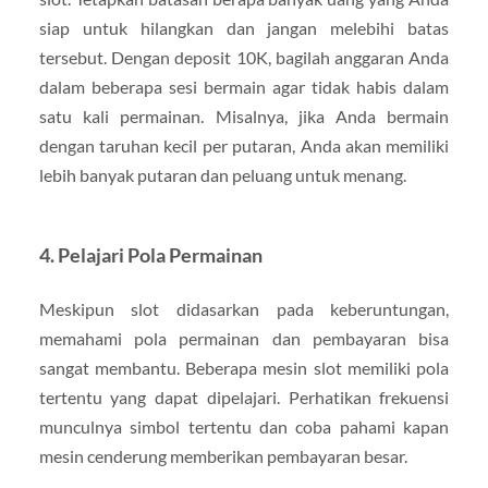
siap untuk hilangkan dan jangan melebihi batas
tersebut. Dengan deposit 10K, bagilah anggaran Anda
dalam beberapa sesi bermain agar tidak habis dalam
satu kali permainan. Misalnya, jika Anda bermain
dengan taruhan kecil per putaran, Anda akan memiliki
lebih banyak putaran dan peluang untuk menang.
4. Pelajari Pola Permainan
Meskipun slot didasarkan pada keberuntungan,
memahami pola permainan dan pembayaran bisa
sangat membantu. Beberapa mesin slot memiliki pola
tertentu yang dapat dipelajari. Perhatikan frekuensi
munculnya simbol tertentu dan coba pahami kapan
mesin cenderung memberikan pembayaran besar.