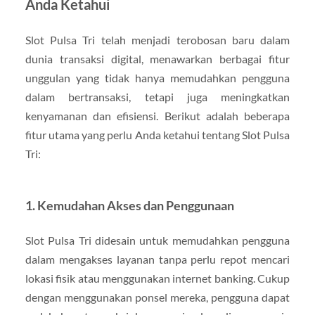
Anda Ketahui
Slot Pulsa Tri telah menjadi terobosan baru dalam
dunia transaksi digital, menawarkan berbagai fitur
unggulan yang tidak hanya memudahkan pengguna
dalam bertransaksi, tetapi juga meningkatkan
kenyamanan dan efisiensi. Berikut adalah beberapa
fitur utama yang perlu Anda ketahui tentang Slot Pulsa
Tri:
1. Kemudahan Akses dan Penggunaan
Slot Pulsa Tri didesain untuk memudahkan pengguna
dalam mengakses layanan tanpa perlu repot mencari
lokasi fisik atau menggunakan internet banking. Cukup
dengan menggunakan ponsel mereka, pengguna dapat