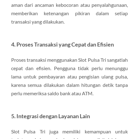
aman dari ancaman kebocoran atau penyalahgunaan,
memberikan ketenangan pikiran dalam setiap
transaksi yang dilakukan.
4. Proses Transaksi yang Cepat dan Efisien
Proses transaksi menggunakan Slot Pulsa Tri sangatlah
cepat dan efisien. Pengguna tidak perlu menunggu
lama untuk pembayaran atau pengisian ulang pulsa,
karena semua dilakukan dalam hitungan detik tanpa
perlu memeriksa saldo bank atau ATM.
5. Integrasi dengan Layanan Lain
Slot Pulsa Tri juga memiliki kemampuan untuk