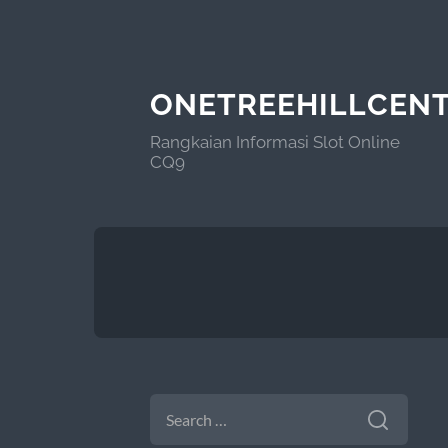
ONETREEHILLCEN
Rangkaian Informasi Slot Online
CQ9
SEARCH
FOR: