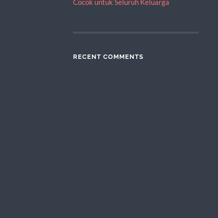
Cocok untuk Seluruh Keluarga
RECENT COMMENTS