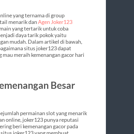
nline yang ternama di group
tail menarik dan
Agen Joker123
main yang tertarik untuk coba
enjadi daya tarik pokok yaitu
an mudah. Dalam artikel di bawah,
agaimana situs joker123 dapat
ng mau meraih kemenangan gacor hari
 Kemenangan Besar
 sejumlah permainan slot yang menarik
n online, joker123 punya reputasi
sering beri kemenangan gacor pada
 situs joker123 yang membuat