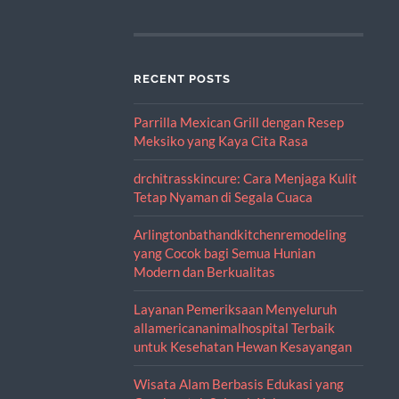
RECENT POSTS
Parrilla Mexican Grill dengan Resep
Meksiko yang Kaya Cita Rasa
drchitrasskincure: Cara Menjaga Kulit
Tetap Nyaman di Segala Cuaca
Arlingtonbathandkitchenremodeling
yang Cocok bagi Semua Hunian
Modern dan Berkualitas
Layanan Pemeriksaan Menyeluruh
allamericananimalhospital Terbaik
untuk Kesehatan Hewan Kesayangan
Wisata Alam Berbasis Edukasi yang