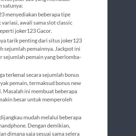
h satunya:
123 menyediakan beberapa tipe
ariasi, awali sama slot classic
eperti joker123 Gacor.
ya tarik penting dari situs joker123
leh sejumlah pemainnya. Jackpot ini
iar sejumlah pemain yang berlomba-
uga terkenal secara sejumlah bonus
nyak pemain, termaksud bonus new
al. Masalah ini membuat beberapa
makin besar untuk memperoleh
t dijangkau mudah melalui beberapa
a handphone. Dengan demikian,
an dimana saja sesuai sama selera