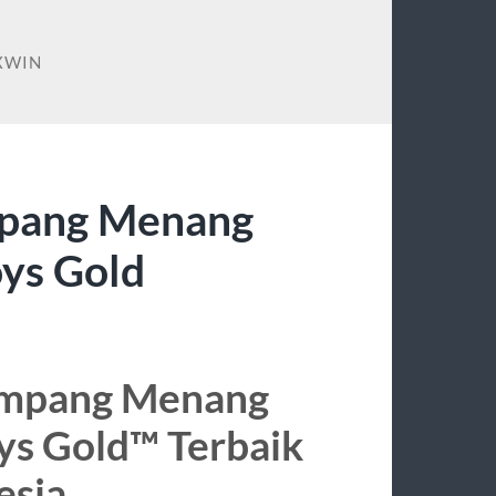
XWIN
mpang Menang
ys Gold
Gampang Menang
s Gold™ Terbaik
esia