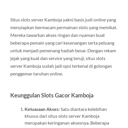
Situs slots server Kamboja yakni basis judi online yang
menyiapkan bermacam permainan slots yang memikat.
Mereka tawarkan akses ringan dan nyaman buat
beberapa pemain yang cari kesenangan serta peluang
untuk menjadi pemenang hadiah besar. Dengan rekam
jejak yang kuat dan service yang teruji, situs slots
server Kamboja sudah jadi opsi terkenal di golongan
penggemar taruhan online.
Keunggulan Slots Gacor Kamboja
Keluasaan Akses:
Satu diantara kelebihan
khusus dari situs slots server Kamboja
merupakan keringanan aksesnya. Beberapa