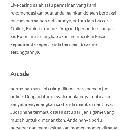
Live casino salah satu permainan yang kami
rekomendasikan buat anda mainkan dengan berbagai
macam permainan didalamnya, antara lain Baccarat
Online, Roulette online, Dragon Tiger online, sampai
Sic Bo online terlengkap akan memberikan kesan
kepada anda seperti anda bermain di casino
sesungguhnya.
Arcade
permainan satu ini cukup dikenal para pemain judi
online. Dengan fitur mewah didalamnya tentu akan
sangat menyenangkan saat anda mainkan nantinya.
Judi online termasuk salah satu dari jenis game yang
mudah untuk dimenangkan. Anda hanya perlu
bersabar dan memaksimalkan momen momen dimana