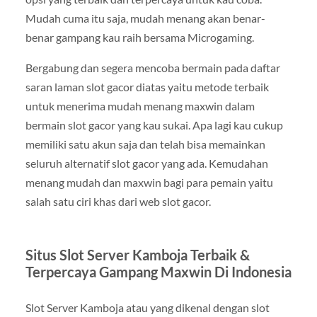
Mudah cuma itu saja, mudah menang akan benar-
benar gampang kau raih bersama Microgaming.
Bergabung dan segera mencoba bermain pada daftar
saran laman slot gacor diatas yaitu metode terbaik
untuk menerima mudah menang maxwin dalam
bermain slot gacor yang kau sukai. Apa lagi kau cukup
memiliki satu akun saja dan telah bisa memainkan
seluruh alternatif slot gacor yang ada. Kemudahan
menang mudah dan maxwin bagi para pemain yaitu
salah satu ciri khas dari web slot gacor.
Situs Slot Server Kamboja Terbaik &
Terpercaya Gampang Maxwin Di Indonesia
Slot Server Kamboja atau yang dikenal dengan slot