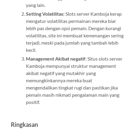
yang lain.
Setting Volatilitas:
Slots server Kamboja kerap
mengatur volatilitas permainan mereka biar
lebih pas dengan opsi pemain. Dengan kurangi
volatilitas, site ini membuat kemenangan sering
terjadi, meski pada jumlah yang tambah lebih
kecil.
Management Akibat negatif:
Situs slots server
Kamboja mempunyai struktur management
akibat negatif yang mutakhir yang
memungkinkannya mereka buat
mengendalikan tingkat rugi dan pastikan jika
pemain masih nikmati pengalaman main yang
positif.
Ringkasan