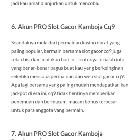
jadi kau amat dianjurkan untuk mencoba.
6. Akun PRO Slot Gacor Kamboja Cq9
Seandainya mula dari permainan kasino darat yang
paling populer, bermain bersama slot gacor cq9 juga
telah bisa kau mainkan hari ini. Tentunya ini ialah info
yang benar-benar bagus buat kau yang berkeinginan
seketika mencoba permainan dari web slot gacor cq9.
Apa lagi bersama yang paling mudah mendapatkan kan
jackpot di era ini, cq9 tidak hentinya memberikan
penemuan dan bermacam-macam bonus terbesar
untuk para anggota yang bermain.
7. Akun PRO Slot Gacor Kamboja