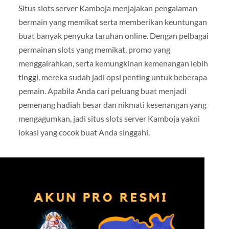
Situs slots server Kamboja menjajakan pengalaman
bermain yang memikat serta memberikan keuntungan
buat banyak penyuka taruhan online. Dengan pelbagai
permainan slots yang memikat, promo yang
menggairahkan, serta kemungkinan kemenangan lebih
tinggi, mereka sudah jadi opsi penting untuk beberapa
pemain. Apabila Anda cari peluang buat menjadi
pemenang hadiah besar dan nikmati kesenangan yang
mengagumkan, jadi situs slots server Kamboja yakni
lokasi yang cocok buat Anda singgahi.