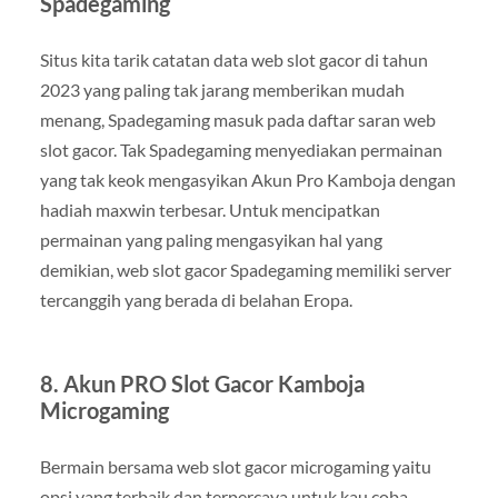
Spadegaming
Situs kita tarik catatan data web slot gacor di tahun
2023 yang paling tak jarang memberikan mudah
menang, Spadegaming masuk pada daftar saran web
slot gacor. Tak Spadegaming menyediakan permainan
yang tak keok mengasyikan Akun Pro Kamboja dengan
hadiah maxwin terbesar. Untuk mencipatkan
permainan yang paling mengasyikan hal yang
demikian, web slot gacor Spadegaming memiliki server
tercanggih yang berada di belahan Eropa.
8. Akun PRO Slot Gacor Kamboja
Microgaming
Bermain bersama web slot gacor microgaming yaitu
opsi yang terbaik dan terpercaya untuk kau coba.