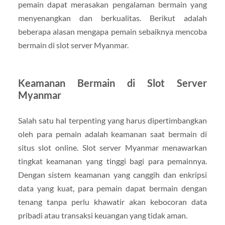
pemain dapat merasakan pengalaman bermain yang
menyenangkan dan berkualitas. Berikut adalah
beberapa alasan mengapa pemain sebaiknya mencoba
bermain di slot server Myanmar.
Keamanan Bermain di Slot Server
Myanmar
Salah satu hal terpenting yang harus dipertimbangkan
oleh para pemain adalah keamanan saat bermain di
situs slot online. Slot server Myanmar menawarkan
tingkat keamanan yang tinggi bagi para pemainnya.
Dengan sistem keamanan yang canggih dan enkripsi
data yang kuat, para pemain dapat bermain dengan
tenang tanpa perlu khawatir akan kebocoran data
pribadi atau transaksi keuangan yang tidak aman.