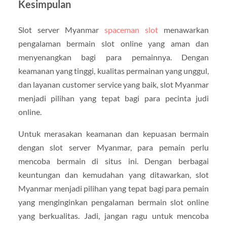
Kesimpulan
Slot server Myanmar
spaceman slot
menawarkan
pengalaman bermain slot online yang aman dan
menyenangkan bagi para pemainnya. Dengan
keamanan yang tinggi, kualitas permainan yang unggul,
dan layanan customer service yang baik, slot Myanmar
menjadi pilihan yang tepat bagi para pecinta judi
online.
Untuk merasakan keamanan dan kepuasan bermain
dengan slot server Myanmar, para pemain perlu
mencoba bermain di situs ini. Dengan berbagai
keuntungan dan kemudahan yang ditawarkan, slot
Myanmar menjadi pilihan yang tepat bagi para pemain
yang menginginkan pengalaman bermain slot online
yang berkualitas. Jadi, jangan ragu untuk mencoba