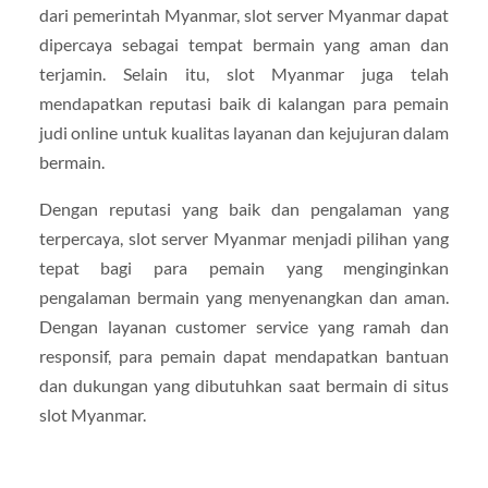
dari pemerintah Myanmar, slot server Myanmar dapat
dipercaya sebagai tempat bermain yang aman dan
terjamin. Selain itu, slot Myanmar juga telah
mendapatkan reputasi baik di kalangan para pemain
judi online untuk kualitas layanan dan kejujuran dalam
bermain.
Dengan reputasi yang baik dan pengalaman yang
terpercaya, slot server Myanmar menjadi pilihan yang
tepat bagi para pemain yang menginginkan
pengalaman bermain yang menyenangkan dan aman.
Dengan layanan customer service yang ramah dan
responsif, para pemain dapat mendapatkan bantuan
dan dukungan yang dibutuhkan saat bermain di situs
slot Myanmar.