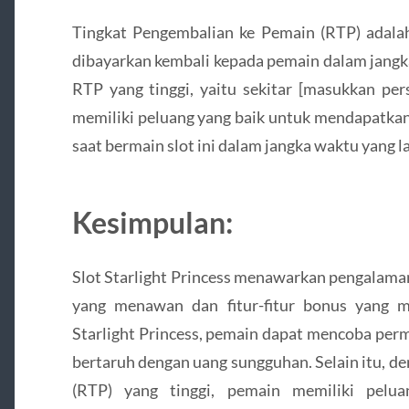
Tingkat Pengembalian ke Pemain (RTP) adalah
dibayarkan kembali kepada pemain dalam jangka
RTP yang tinggi, yaitu sekitar [masukkan per
memiliki peluang yang baik untuk mendapatkan
saat bermain slot ini dalam jangka waktu yang l
Kesimpulan:
Slot Starlight Princess menawarkan pengalama
yang menawan dan fitur-fitur bonus yang 
Starlight Princess, pemain dapat mencoba perm
bertaruh dengan uang sungguhan. Selain itu, d
(RTP) yang tinggi, pemain memiliki pelu