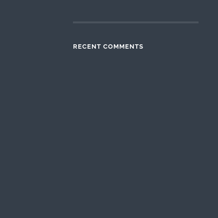
RECENT COMMENTS