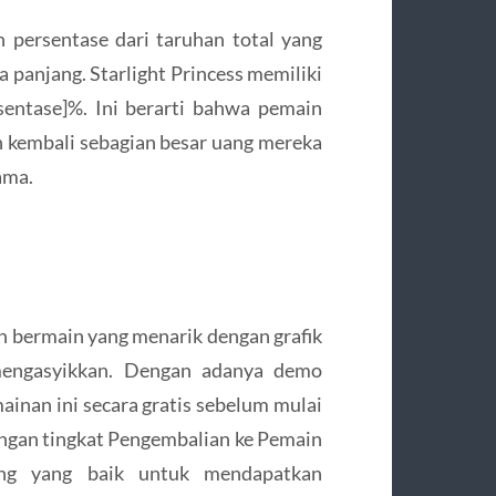
 persentase dari taruhan total yang
 panjang. Starlight Princess memiliki
sentase]%. Ini berarti bahwa pemain
 kembali sebagian besar uang mereka
ama.
n bermain yang menarik dengan grafik
mengasyikkan. Dengan adanya demo
ainan ini secara gratis sebelum mulai
engan tingkat Pengembalian ke Pemain
ang yang baik untuk mendapatkan