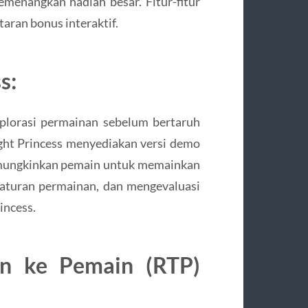
enangkan hadiah besar. Fitur-fitur
taran bonus interaktif.
s:
lorasi permainan sebelum bertaruh
ght Princess menyediakan versi demo
memungkinkan pemain untuk memainkan
 aturan permainan, dan mengevaluasi
rincess.
an ke Pemain (RTP)