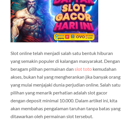
Slot online telah menjadi salah satu bentuk hiburan
yang semakin populer di kalangan masyarakat. Dengan
beragam pilihan permainan dan
slot toto
kemudahan
akses, bukan hal yang mengherankan jika banyak orang
yang mulai menjajaki dunia perjudian online. Salah satu
pilihan yang menarik perhatian adalah slot gacor
dengan deposit minimal 10.000. Dalam artikel ini, kita
akan membahas pengalaman taruhan tanpa batas yang
ditawarkan oleh permainan slot tersebut.