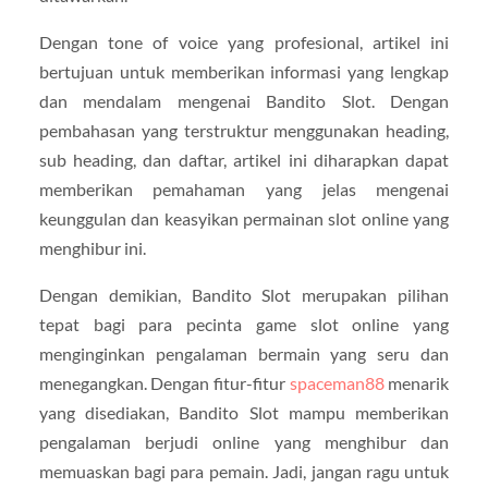
Dengan tone of voice yang profesional, artikel ini
bertujuan untuk memberikan informasi yang lengkap
dan mendalam mengenai Bandito Slot. Dengan
pembahasan yang terstruktur menggunakan heading,
sub heading, dan daftar, artikel ini diharapkan dapat
memberikan pemahaman yang jelas mengenai
keunggulan dan keasyikan permainan slot online yang
menghibur ini.
Dengan demikian, Bandito Slot merupakan pilihan
tepat bagi para pecinta game slot online yang
menginginkan pengalaman bermain yang seru dan
menegangkan. Dengan fitur-fitur
spaceman88
menarik
yang disediakan, Bandito Slot mampu memberikan
pengalaman berjudi online yang menghibur dan
memuaskan bagi para pemain. Jadi, jangan ragu untuk