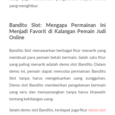
yang menghibur.
Bandito Slot: Mengapa Permainan Ini
Menjadi Favorit di Kalangan Pemain Judi
Online
Bandito Slot menawarkan berbagai fitur menarik yang
membuat para pemain betah bermain. Salah satu fitur
yang paling menarik adalah demo slot Bandito. Dalam
demo ini, pemain dapat mencoba permainan Bandito
Slot tanpa harus mengeluarkan uang sungguhan.
Demo slot Bandito memberikan pengalaman bermain
yang seru dan menyenangkan tanpa harus khawatir
tentang kehilangan uang.
Selain demo slot Bandito, terdapat juga fitur
demo slot