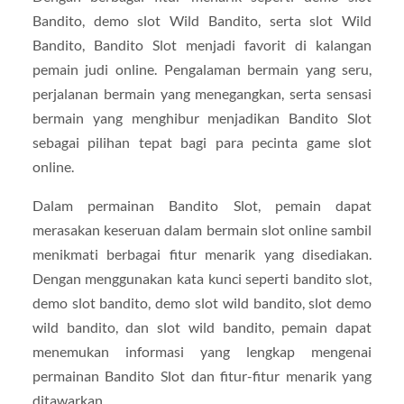
Bandito, demo slot Wild Bandito, serta slot Wild
Bandito, Bandito Slot menjadi favorit di kalangan
pemain judi online. Pengalaman bermain yang seru,
perjalanan bermain yang menegangkan, serta sensasi
bermain yang menghibur menjadikan Bandito Slot
sebagai pilihan tepat bagi para pecinta game slot
online.
Dalam permainan Bandito Slot, pemain dapat
merasakan keseruan dalam bermain slot online sambil
menikmati berbagai fitur menarik yang disediakan.
Dengan menggunakan kata kunci seperti bandito slot,
demo slot bandito, demo slot wild bandito, slot demo
wild bandito, dan slot wild bandito, pemain dapat
menemukan informasi yang lengkap mengenai
permainan Bandito Slot dan fitur-fitur menarik yang
ditawarkan.