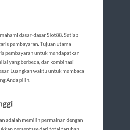
mahami dasar-dasar Slot88. Setiap
 garis pembayaran. Tujuan utama
ris pembayaran untuk mendapatkan
nilai yang berbeda, dan kombinasi
besar. Luangkan waktu untuk membaca
ng Anda pilih.
nggi
gan adalah memilih permainan dengan
ukkan persentase dari total taruhan