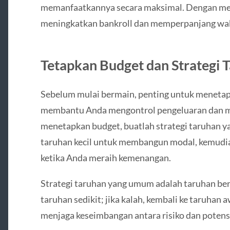
memanfaatkannya secara maksimal. Dengan me
meningkatkan bankroll dan memperpanjang wa
Tetapkan Budget dan Strategi 
Sebelum mulai bermain, penting untuk menetap
membantu Anda mengontrol pengeluaran dan me
menetapkan budget, buatlah strategi taruhan ya
taruhan kecil untuk membangun modal, kemudi
ketika Anda meraih kemenangan.
Strategi taruhan yang umum adalah taruhan ber
taruhan sedikit; jika kalah, kembali ke taruhan 
menjaga keseimbangan antara risiko dan potens