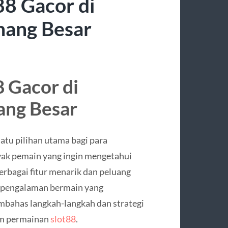
88 Gacor di
ang Besar
 Gacor di
ng Besar
atu pilihan utama bagi para
nyak pemain yang ingin mengetahui
rbagai fitur menarik dan peluang
 pengalaman bermain yang
mbahas langkah-langkah dan strategi
am permainan
slot88
.