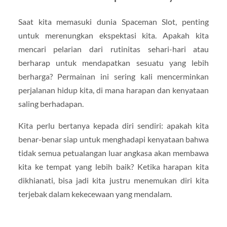
Saat kita memasuki dunia Spaceman Slot, penting
untuk merenungkan ekspektasi kita. Apakah kita
mencari pelarian dari rutinitas sehari-hari atau
berharap untuk mendapatkan sesuatu yang lebih
berharga? Permainan ini sering kali mencerminkan
perjalanan hidup kita, di mana harapan dan kenyataan
saling berhadapan.
Kita perlu bertanya kepada diri sendiri: apakah kita
benar-benar siap untuk menghadapi kenyataan bahwa
tidak semua petualangan luar angkasa akan membawa
kita ke tempat yang lebih baik? Ketika harapan kita
dikhianati, bisa jadi kita justru menemukan diri kita
terjebak dalam kekecewaan yang mendalam.