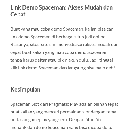
Link Demo Spaceman: Akses Mudah dan
Cepat
Buat yang mau coba demo Spaceman, kalian bisa cari
link demo Spaceman di berbagai situs judi online.
Biasanya, situs-situs ini menyediakan akses mudah dan
cepat buat kalian yang mau coba demo Spaceman
tanpa harus daftar atau bikin akun dulu. Jadi, tinggal
klik link demo Spaceman dan langsung bisa main deh!
Kesimpulan
Spaceman Slot dari Pragmatic Play adalah pilihan tepat
buat kalian yang mencari permainan slot dengan tema
unik dan gameplay yang seru. Dengan fitur-fitur
menarik dan demo Spaceman yang bisa dicoba dulu,