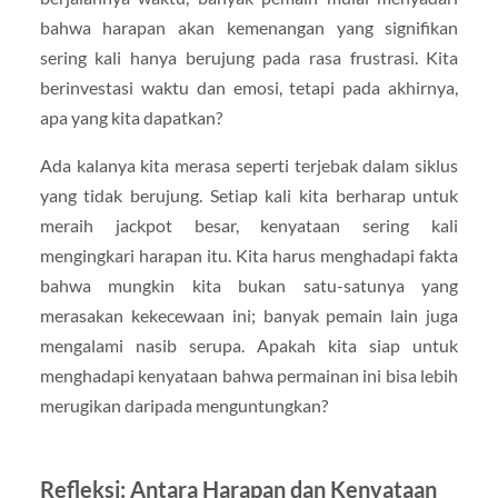
bahwa harapan akan kemenangan yang signifikan
sering kali hanya berujung pada rasa frustrasi. Kita
berinvestasi waktu dan emosi, tetapi pada akhirnya,
apa yang kita dapatkan?
Ada kalanya kita merasa seperti terjebak dalam siklus
yang tidak berujung. Setiap kali kita berharap untuk
meraih jackpot besar, kenyataan sering kali
mengingkari harapan itu. Kita harus menghadapi fakta
bahwa mungkin kita bukan satu-satunya yang
merasakan kekecewaan ini; banyak pemain lain juga
mengalami nasib serupa. Apakah kita siap untuk
menghadapi kenyataan bahwa permainan ini bisa lebih
merugikan daripada menguntungkan?
Refleksi: Antara Harapan dan Kenyataan