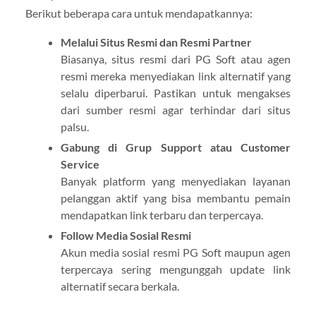
Berikut beberapa cara untuk mendapatkannya:
Melalui Situs Resmi dan Resmi Partner
Biasanya, situs resmi dari PG Soft atau agen
resmi mereka menyediakan link alternatif yang
selalu diperbarui. Pastikan untuk mengakses
dari sumber resmi agar terhindar dari situs
palsu.
Gabung di Grup Support atau Customer
Service
Banyak platform yang menyediakan layanan
pelanggan aktif yang bisa membantu pemain
mendapatkan link terbaru dan terpercaya.
Follow Media Sosial Resmi
Akun media sosial resmi PG Soft maupun agen
terpercaya sering mengunggah update link
alternatif secara berkala.