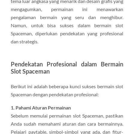
tema luar angkasa yang menarik dan desain grafis yang
mengagumkan, permainan ini menawarkan
pengalaman bermain yang seru dan menghibur.
Namun, untuk bisa sukses dalam bermain slot
Spaceman, diperlukan pendekatan yang profesional
dan strategis.
Pendekatan Profesional dalam Bermain
Slot Spaceman
Berikut ini adalah beberapa kunci sukses bermain slot
Spaceman dengan pendekatan profesional:
1. Pahami Aturan Permainan
Sebelum memulai permainan slot Spaceman, pastikan
Anda sudah memahami aturan dan cara bermainnya.
Pelajari paytable, simbol-simbol yang ada, dan fitur-