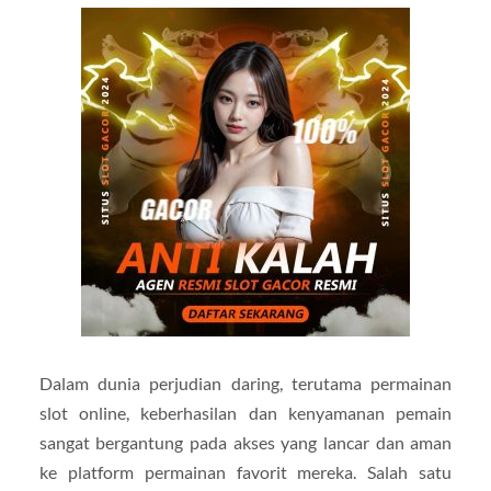
Dalam dunia perjudian daring, terutama permainan
slot online, keberhasilan dan kenyamanan pemain
sangat bergantung pada akses yang lancar dan aman
ke platform permainan favorit mereka. Salah satu