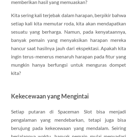
memberikan hasil yang memuaskan?
Kita sering kali terjebak dalam harapan, berpikir bahwa
setiap kali kita memutar roda, kita akan mendapatkan
sesuatu yang berharga. Namun, pada kenyataannya,
banyak pemain yang menyaksikan harapan mereka
hancur saat hasilnya jauh dari ekspektasi. Apakah kita
ingin terus-menerus menaruh harapan pada fitur yang
mungkin hanya berfungsi untuk menguras dompet
kita?
Kekecewaan yang Mengintai
Setiap putaran di Spaceman Slot bisa menjadi
pengalaman yang mendebarkan, tetapi juga bisa
berujung pada kekecewaan yang mendalam. Seiring
berjalannya waktu, banyak pemain mulai menyadari