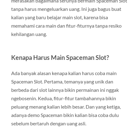
merasakan bagaimana serunya bermain Spaceman Slot
tanpa harus mengeluarkan uang. Ini juga bagus buat
kalian yang baru belajar main slot, karena bisa
memahami cara main dan fitur-fiturnya tanpa resiko
kehilangan uang.
Kenapa Harus Main Spaceman Slot?
Ada banyak alasan kenapa kalian harus coba main
Spaceman Slot. Pertama, temanya yang unik dan
berbeda dari slot lainnya bikin permainan ini nggak
ngebosenin. Kedua, fitur-fitur tambahannya bikin
peluang menang kalian lebih besar. Dan yang ketiga,
adanya demo Spaceman bikin kalian bisa coba dulu
sebelum bertaruh dengan uang asli.