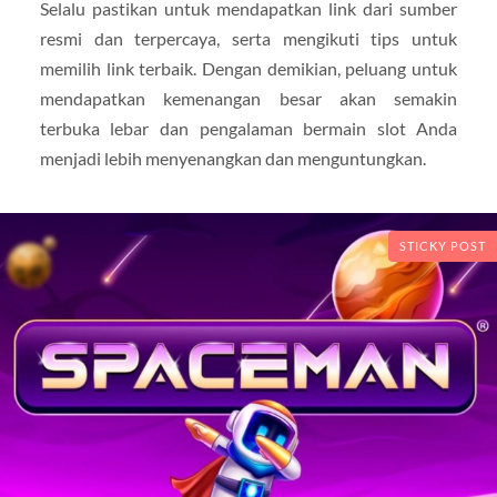
Selalu pastikan untuk mendapatkan link dari sumber
resmi dan terpercaya, serta mengikuti tips untuk
memilih link terbaik. Dengan demikian, peluang untuk
mendapatkan kemenangan besar akan semakin
terbuka lebar dan pengalaman bermain slot Anda
menjadi lebih menyenangkan dan menguntungkan.
STICKY POST