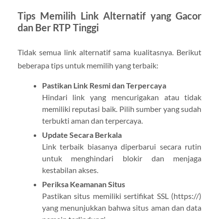
Tips Memilih Link Alternatif yang Gacor
dan Ber RTP Tinggi
Tidak semua link alternatif sama kualitasnya. Berikut
beberapa tips untuk memilih yang terbaik:
Pastikan Link Resmi dan Terpercaya
Hindari link yang mencurigakan atau tidak
memiliki reputasi baik. Pilih sumber yang sudah
terbukti aman dan terpercaya.
Update Secara Berkala
Link terbaik biasanya diperbarui secara rutin
untuk menghindari blokir dan menjaga
kestabilan akses.
Periksa Keamanan Situs
Pastikan situs memiliki sertifikat SSL (https://)
yang menunjukkan bahwa situs aman dan data