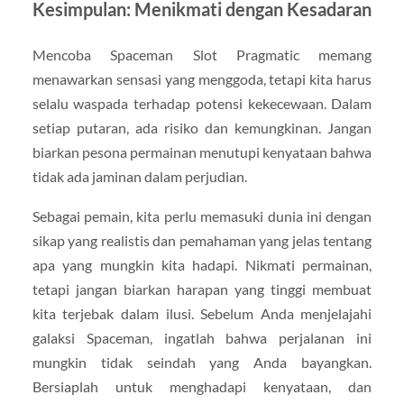
Kesimpulan: Menikmati dengan Kesadaran
Mencoba Spaceman Slot Pragmatic memang
menawarkan sensasi yang menggoda, tetapi kita harus
selalu waspada terhadap potensi kekecewaan. Dalam
setiap putaran, ada risiko dan kemungkinan. Jangan
biarkan pesona permainan menutupi kenyataan bahwa
tidak ada jaminan dalam perjudian.
Sebagai pemain, kita perlu memasuki dunia ini dengan
sikap yang realistis dan pemahaman yang jelas tentang
apa yang mungkin kita hadapi. Nikmati permainan,
tetapi jangan biarkan harapan yang tinggi membuat
kita terjebak dalam ilusi. Sebelum Anda menjelajahi
galaksi Spaceman, ingatlah bahwa perjalanan ini
mungkin tidak seindah yang Anda bayangkan.
Bersiaplah untuk menghadapi kenyataan, dan