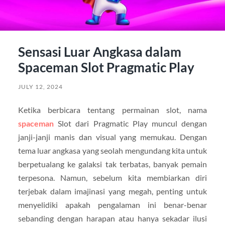
Sensasi Luar Angkasa dalam
Spaceman Slot Pragmatic Play
JULY 12, 2024
Ketika berbicara tentang permainan slot, nama
spaceman
Slot dari Pragmatic Play muncul dengan
janji-janji manis dan visual yang memukau. Dengan
tema luar angkasa yang seolah mengundang kita untuk
berpetualang ke galaksi tak terbatas, banyak pemain
terpesona. Namun, sebelum kita membiarkan diri
terjebak dalam imajinasi yang megah, penting untuk
menyelidiki apakah pengalaman ini benar-benar
sebanding dengan harapan atau hanya sekadar ilusi