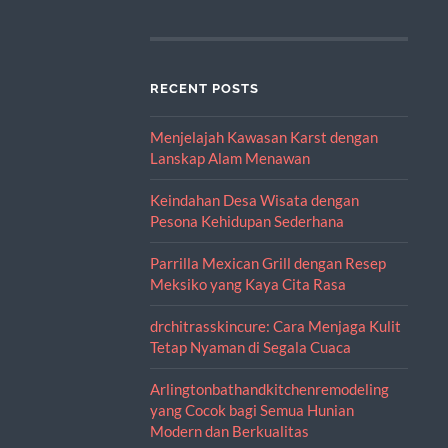
RECENT POSTS
Menjelajah Kawasan Karst dengan
Lanskap Alam Menawan
Keindahan Desa Wisata dengan
Pesona Kehidupan Sederhana
Parrilla Mexican Grill dengan Resep
Meksiko yang Kaya Cita Rasa
drchitrasskincure: Cara Menjaga Kulit
Tetap Nyaman di Segala Cuaca
Arlingtonbathandkitchenremodeling
yang Cocok bagi Semua Hunian
Modern dan Berkualitas