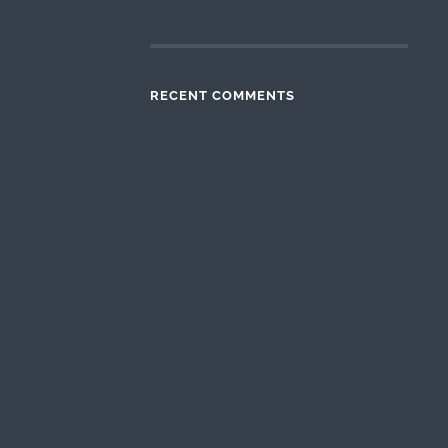
RECENT COMMENTS