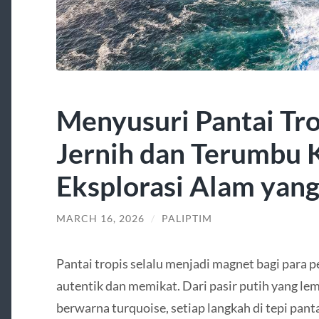
Menyusuri Pantai Tro
Jernih dan Terumbu 
Eksplorasi Alam yan
MARCH 16, 2026
/
PALIPTIM
Pantai tropis selalu menjadi magnet bagi para 
autentik dan memikat. Dari pasir putih yang lem
berwarna turquoise, setiap langkah di tepi pan