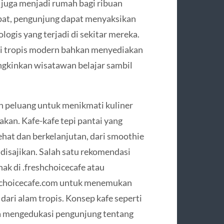
i juga menjadi rumah bagi ribuan
epat, pengunjung dapat menyaksikan
logis yang terjadi di sekitar mereka.
tai tropis modern bahkan menyediakan
ngkinkan wisatawan belajar sambil
an peluang untuk menikmati kuliner
akan. Kafe-kafe tepi pantai yang
hat dan berkelanjutan, dari smoothie
 disajikan. Salah satu rekomendasi
nak di .freshchoicecafe atau
shchoicecafe.com untuk menemukan
dari alam tropis. Konsep kafe seperti
uga mengedukasi pengunjung tentang