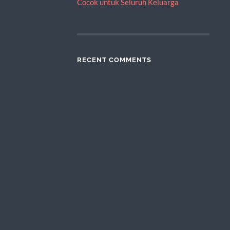
Cocok untuk Seluruh Keluarga
RECENT COMMENTS