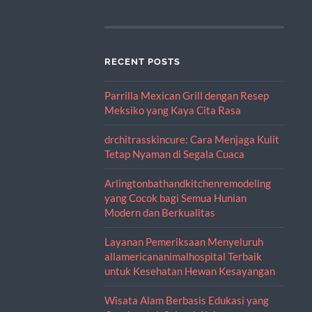
RECENT POSTS
Parrilla Mexican Grill dengan Resep
Meksiko yang Kaya Cita Rasa
drchitrasskincure: Cara Menjaga Kulit
Tetap Nyaman di Segala Cuaca
Arlingtonbathandkitchenremodeling
yang Cocok bagi Semua Hunian
Modern dan Berkualitas
Layanan Pemeriksaan Menyeluruh
allamericananimalhospital Terbaik
untuk Kesehatan Hewan Kesayangan
Wisata Alam Berbasis Edukasi yang