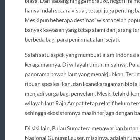
biasa. Dari sabang hingga merauke, negeri ini 
hanya indah secara visual, tetapi juga penting 
Meskipun beberapa destinasi wisata telah popu
banyak kawasan yang tetap alami dan jarang t
berbeda bagi para penikmat alam sejati.
Salah satu aspek yang membuat alam Indonesia
keragamannya. Di wilayah timur, misalnya, Pul
panorama bawah laut yang menakjubkan. Terum
ribuan spesies ikan, dan keanekaragaman biota
menjadi surga bagi penyelam. Meski telah dikena
wilayah laut Raja Ampat tetap relatif belum ter
sehingga ekosistemnya masih terjaga dengan ba
Di sisi lain, Pulau Sumatera menawarkan hutan 
Nasional Gunung Leuser, misalnya, adalah rumah