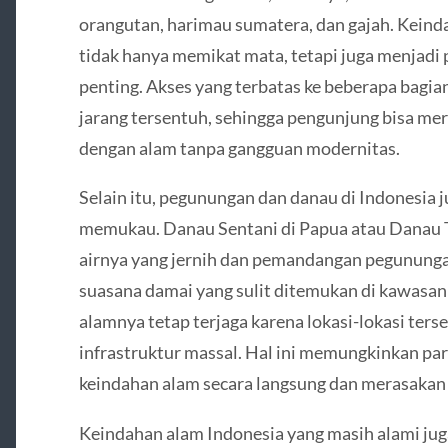
orangutan, harimau sumatera, dan gajah. Keind
tidak hanya memikat mata, tetapi juga menjadi p
penting. Akses yang terbatas ke beberapa bagi
jarang tersentuh, sehingga pengunjung bisa m
dengan alam tanpa gangguan modernitas.
Selain itu, pegunungan dan danau di Indonesi
memukau. Danau Sentani di Papua atau Danau T
airnya yang jernih dan pemandangan pegununga
suasana damai yang sulit ditemukan di kawasan
alamnya tetap terjaga karena lokasi-lokasi te
infrastruktur massal. Hal ini memungkinkan p
keindahan alam secara langsung dan merasakan 
Keindahan alam Indonesia yang masih alami juga 