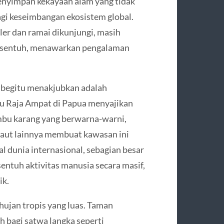
menyimpan kekayaan alam yang tidak
bagi keseimbangan ekosistem global.
ler dan ramai dikunjungi, masih
ersentuh, menawarkan pengalaman
 begitu menakjubkan adalah
au Raja Ampat di Papua menyajikan
bu karang yang berwarna-warni,
 laut lainnya membuat kawasan ini
l dunia internasional, sebagian besar
sentuh aktivitas manusia secara masif,
ik.
hujan tropis yang luas. Taman
 bagi satwa langka seperti