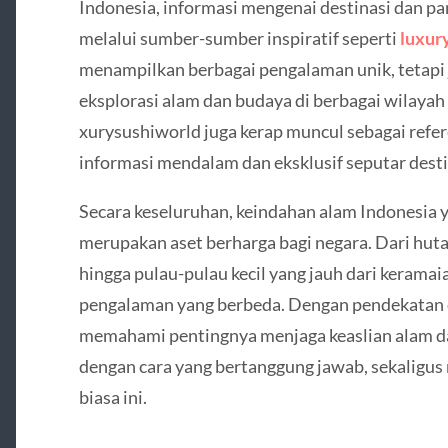
Indonesia, informasi mengenai destinasi dan p
melalui sumber-sumber inspiratif seperti
luxur
menampilkan berbagai pengalaman unik, tetapi
eksplorasi alam dan budaya di berbagai wilayah
xurysushiworld juga kerap muncul sebagai refe
informasi mendalam dan eksklusif seputar desti
Secara keseluruhan, keindahan alam Indonesia y
merupakan aset berharga bagi negara. Dari huta
hingga pulau-pulau kecil yang jauh dari kerama
pengalaman yang berbeda. Dengan pendekatan 
memahami pentingnya menjaga keaslian alam 
dengan cara yang bertanggung jawab, sekaligus
biasa ini.