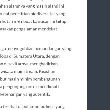
ahan alamnya yang masih alami ini
usat penelitian biodiversitas yang
an hutan membuat kawasan ini tetap
erasakan pengalaman mendekat
a juga menyuguhkan pemandangan yang
oba di Sumatera Utara, dengan
n di sekitarnya, menghadirkan
 wisata mainstream. Keaslian
rsebut masih minim pembangunan
ara pengunjung untuk menikmati
ketenangan yang autentik.
terlihat di pulau-pulau kecil yang