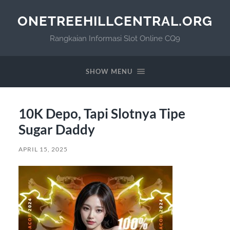
ONETREEHILLCENTRAL.ORG
Rangkaian Informasi Slot Online CQ9
SHOW MENU
10K Depo, Tapi Slotnya Tipe
Sugar Daddy
APRIL 15, 2025