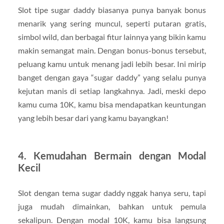
Slot tipe sugar daddy biasanya punya banyak bonus
menarik yang sering muncul, seperti putaran gratis,
simbol wild, dan berbagai fitur lainnya yang bikin kamu
makin semangat main. Dengan bonus-bonus tersebut,
peluang kamu untuk menang jadi lebih besar. Ini mirip
banget dengan gaya “sugar daddy” yang selalu punya
kejutan manis di setiap langkahnya. Jadi, meski depo
kamu cuma 10K, kamu bisa mendapatkan keuntungan
yang lebih besar dari yang kamu bayangkan!
4.
Kemudahan Bermain dengan Modal
Kecil
Slot dengan tema sugar daddy nggak hanya seru, tapi
juga mudah dimainkan, bahkan untuk pemula
sekalipun. Dengan modal 10K, kamu bisa langsung