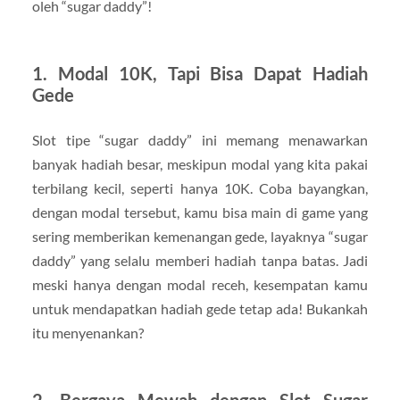
oleh “sugar daddy”!
1.
Modal 10K, Tapi Bisa Dapat Hadiah
Gede
Slot tipe “sugar daddy” ini memang menawarkan
banyak hadiah besar, meskipun modal yang kita pakai
terbilang kecil, seperti hanya 10K. Coba bayangkan,
dengan modal tersebut, kamu bisa main di game yang
sering memberikan kemenangan gede, layaknya “sugar
daddy” yang selalu memberi hadiah tanpa batas. Jadi
meski hanya dengan modal receh, kesempatan kamu
untuk mendapatkan hadiah gede tetap ada! Bukankah
itu menyenankan?
2.
Bergaya Mewah dengan Slot Sugar