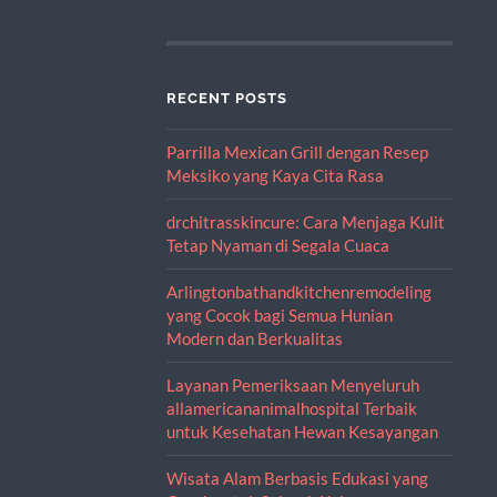
RECENT POSTS
Parrilla Mexican Grill dengan Resep
Meksiko yang Kaya Cita Rasa
drchitrasskincure: Cara Menjaga Kulit
Tetap Nyaman di Segala Cuaca
Arlingtonbathandkitchenremodeling
yang Cocok bagi Semua Hunian
Modern dan Berkualitas
Layanan Pemeriksaan Menyeluruh
allamericananimalhospital Terbaik
untuk Kesehatan Hewan Kesayangan
Wisata Alam Berbasis Edukasi yang