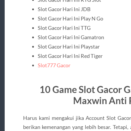
Slot Gacor Hari Ini JDB
Slot Gacor Hari Ini Play N Go
Slot Gacor Hari Ini TTG
Slot Gacor Hari Ini Gamatron
Slot Gacor Hari Ini Playstar
Slot Gacor Hari Ini Red Tiger
Slot777 Gacor
10 Game Slot Gacor
Maxwin Anti
Harus kami mengakui jika Account Slot Gacor
berikan kemenangan yang lebih besar. Tetapi,