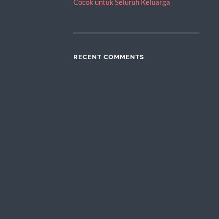
Cocok untuk Seluruh Keluarga
RECENT COMMENTS