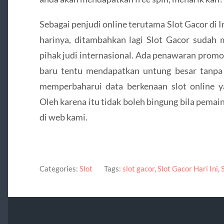
Sebagai penjudi online terutama Slot Gacor di
harinya, ditambahkan lagi Slot Gacor sudah 
pihak judi internasional. Ada penawaran promo 
baru tentu mendapatkan untung besar tanpa 
memperbaharui data berkenaan slot online 
Oleh karena itu tidak boleh bingung bila pemain
di web kami.
Categories:
Slot
Tags:
slot gacor
,
Slot Gacor Hari Ini
,