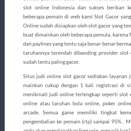
slot online Indonesia dan sukses berikan 
beberapa pemain di web kami Slot Gacor yang 
Online sudah disiapkan oleh slot gacor yang t
buat dimainkan oleh beberapa pemula, karena 
dan paylines yang tentu saja benar-benar berma
taruhannya terendah dibanding provider slot o
sudah tentu paling gacor.
Situs judi online slot gacor sediakan layanan 
mainkan cukup dengan 1 kali registrasi di si
menikmati judi online terlengkap seperti slot 
online atau taruhan bola online, poker onli
arcade. Semua game memiliki tingkat keme
pengembalian ke pemain (rtp) sampai 95% . Ma
anda akan mendapatkan free spin, menarik kan?