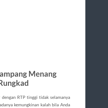
 Gampang Menang
 Rungkad
 dengan RTP tinggi tidak selamanya
 adanya kemungkinan kalah bila Anda