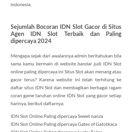
indonesia.
Sejumlah Bocoran IDN Slot Gacor di Situs
Agen IDN Slot Terbaik dan Paling
dipercaya 2024
Mengapa sejak dari awalannya admin beritahukan bila
sama kamu bermain di website bandar judi IDN Slot
online paling dipercaya ini Situs Slot akan menang atau
gacor terus? Karena website ini telah terhitung ke
daftar situs IDN Slot dan membagikan berbagai ragam
coran game taruhan online IDN Slot yang gacor setiap
harinya, berikut daftarnya:
IDN Slot Online Paling dipercaya Sweet nanza
IDN Slot Online Paling dipercaya Gates of Gatotkaca
IDN Slot Online Paling dipercaya Lucky Twins