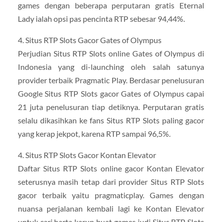
games dengan beberapa perputaran gratis Eternal
Lady ialah opsi pas pencinta RTP sebesar 94,44%.
4. Situs RTP Slots Gacor Gates of Olympus
Perjudian Situs RTP Slots online Gates of Olympus di
Indonesia yang di-launching oleh salah satunya
provider terbaik Pragmatic Play. Berdasar penelusuran
Google Situs RTP Slots gacor Gates of Olympus capai
21 juta penelusuran tiap detiknya. Perputaran gratis
selalu dikasihkan ke fans Situs RTP Slots paling gacor
yang kerap jekpot, karena RTP sampai 96,5%.
4. Situs RTP Slots Gacor Kontan Elevator
Daftar Situs RTP Slots online gacor Kontan Elevator
seterusnya masih tetap dari provider Situs RTP Slots
gacor terbaik yaitu pragmaticplay. Games dengan
nuansa perjalanan kembali lagi ke Kontan Elevator
untuk cari harta karun buat games judi Situs RTP Slots