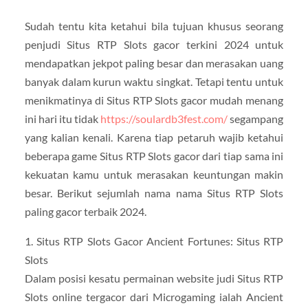
Sudah tentu kita ketahui bila tujuan khusus seorang
penjudi Situs RTP Slots gacor terkini 2024 untuk
mendapatkan jekpot paling besar dan merasakan uang
banyak dalam kurun waktu singkat. Tetapi tentu untuk
menikmatinya di Situs RTP Slots gacor mudah menang
ini hari itu tidak
https://soulardb3fest.com/
segampang
yang kalian kenali. Karena tiap petaruh wajib ketahui
beberapa game Situs RTP Slots gacor dari tiap sama ini
kekuatan kamu untuk merasakan keuntungan makin
besar. Berikut sejumlah nama nama Situs RTP Slots
paling gacor terbaik 2024.
1. Situs RTP Slots Gacor Ancient Fortunes: Situs RTP
Slots
Dalam posisi kesatu permainan website judi Situs RTP
Slots online tergacor dari Microgaming ialah Ancient