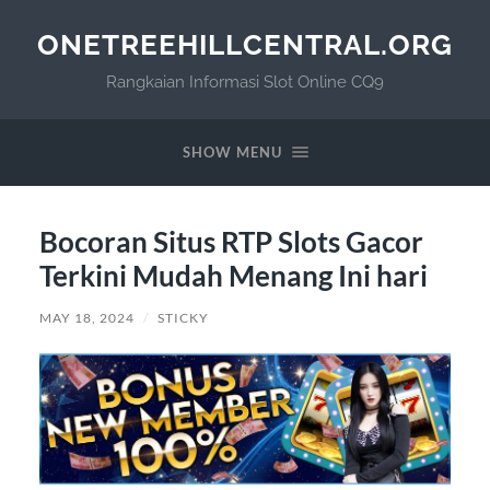
ONETREEHILLCENTRAL.ORG
Rangkaian Informasi Slot Online CQ9
SHOW MENU
Bocoran Situs RTP Slots Gacor
Terkini Mudah Menang Ini hari
MAY 18, 2024
/
STICKY