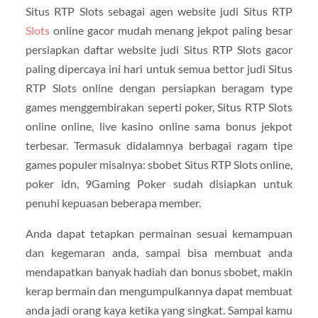
Situs RTP Slots sebagai agen website judi Situs RTP
Slots
online gacor mudah menang jekpot paling besar
persiapkan daftar website judi Situs RTP Slots gacor
paling dipercaya ini hari untuk semua bettor judi Situs
RTP Slots online dengan persiapkan beragam type
games menggembirakan seperti poker, Situs RTP Slots
online online, live kasino online sama bonus jekpot
terbesar. Termasuk didalamnya berbagai ragam tipe
games populer misalnya: sbobet Situs RTP Slots online,
poker idn, 9Gaming Poker sudah disiapkan untuk
penuhi kepuasan beberapa member.
Anda dapat tetapkan permainan sesuai kemampuan
dan kegemaran anda, sampai bisa membuat anda
mendapatkan banyak hadiah dan bonus sbobet, makin
kerap bermain dan mengumpulkannya dapat membuat
anda jadi orang kaya ketika yang singkat. Sampai kamu