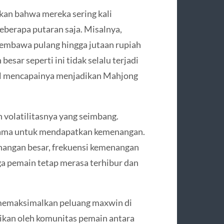
kan bahwa mereka sering kali
berapa putaran saja. Misalnya,
embawa pulang hingga jutaan rupiah
sar seperti ini tidak selalu terjadi
sil mencapainya menjadikan Mahjong
volatilitasnya yang seimbang.
 lama untuk mendapatkan kemenangan.
nangan besar, frekuensi kemenangan
gga pemain tetap merasa terhibur dan
 memaksimalkan peluang maxwin di
ikan oleh komunitas pemain antara