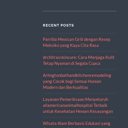
RECENT POSTS
Parrilla Mexican Grill dengan Resep
Meksiko yang Kaya Cita Rasa
drchitrasskincure: Cara Menjaga Kulit
Tetap Nyaman di Segala Cuaca
Arlingtonbathandkitchenremodeling
yang Cocok bagi Semua Hunian
Modern dan Berkualitas
Layanan Pemeriksaan Menyeluruh
allamericananimalhospital Terbaik
untuk Kesehatan Hewan Kesayangan
Wisata Alam Berbasis Edukasi yang