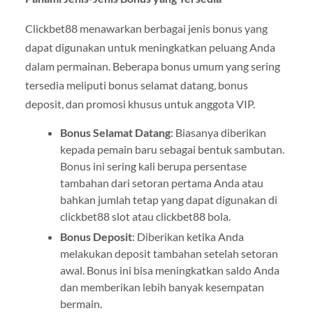
Clickbet88 menawarkan berbagai jenis bonus yang
dapat digunakan untuk meningkatkan peluang Anda
dalam permainan. Beberapa bonus umum yang sering
tersedia meliputi bonus selamat datang, bonus
deposit, dan promosi khusus untuk anggota VIP.
Bonus Selamat Datang
: Biasanya diberikan
kepada pemain baru sebagai bentuk sambutan.
Bonus ini sering kali berupa persentase
tambahan dari setoran pertama Anda atau
bahkan jumlah tetap yang dapat digunakan di
clickbet88 slot atau clickbet88 bola.
Bonus Deposit
: Diberikan ketika Anda
melakukan deposit tambahan setelah setoran
awal. Bonus ini bisa meningkatkan saldo Anda
dan memberikan lebih banyak kesempatan
bermain.