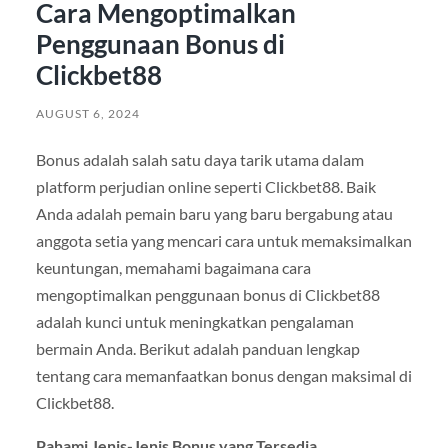
Cara Mengoptimalkan
Penggunaan Bonus di
Clickbet88
AUGUST 6, 2024
Bonus adalah salah satu daya tarik utama dalam
platform perjudian online seperti Clickbet88. Baik
Anda adalah pemain baru yang baru bergabung atau
anggota setia yang mencari cara untuk memaksimalkan
keuntungan, memahami bagaimana cara
mengoptimalkan penggunaan bonus di Clickbet88
adalah kunci untuk meningkatkan pengalaman
bermain Anda. Berikut adalah panduan lengkap
tentang cara memanfaatkan bonus dengan maksimal di
Clickbet88.
Pahami Jenis-Jenis Bonus yang Tersedia