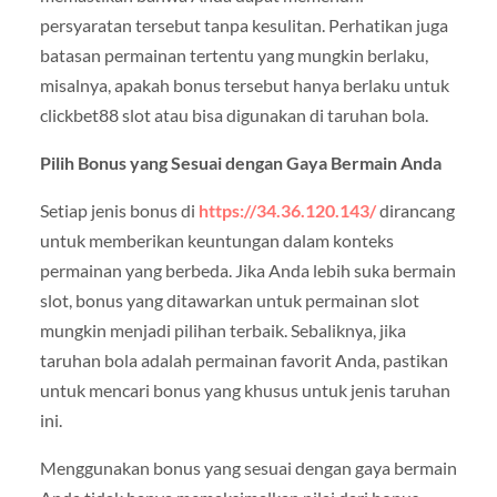
persyaratan tersebut tanpa kesulitan. Perhatikan juga
batasan permainan tertentu yang mungkin berlaku,
misalnya, apakah bonus tersebut hanya berlaku untuk
clickbet88 slot atau bisa digunakan di taruhan bola.
Pilih Bonus yang Sesuai dengan Gaya Bermain Anda
Setiap jenis bonus di
https://34.36.120.143/
dirancang
untuk memberikan keuntungan dalam konteks
permainan yang berbeda. Jika Anda lebih suka bermain
slot, bonus yang ditawarkan untuk permainan slot
mungkin menjadi pilihan terbaik. Sebaliknya, jika
taruhan bola adalah permainan favorit Anda, pastikan
untuk mencari bonus yang khusus untuk jenis taruhan
ini.
Menggunakan bonus yang sesuai dengan gaya bermain