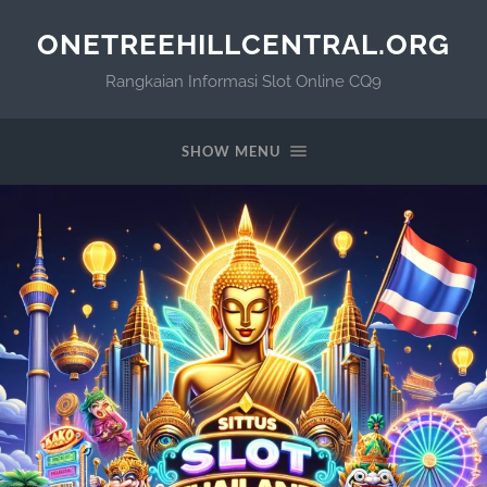
ONETREEHILLCENTRAL.ORG
Rangkaian Informasi Slot Online CQ9
SHOW MENU