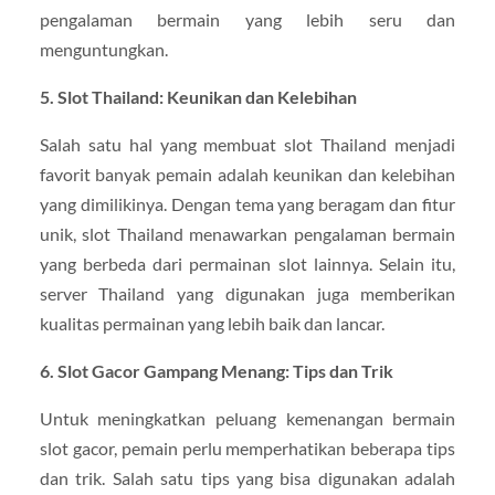
pengalaman bermain yang lebih seru dan
menguntungkan.
5. Slot Thailand: Keunikan dan Kelebihan
Salah satu hal yang membuat slot Thailand menjadi
favorit banyak pemain adalah keunikan dan kelebihan
yang dimilikinya. Dengan tema yang beragam dan fitur
unik, slot Thailand menawarkan pengalaman bermain
yang berbeda dari permainan slot lainnya. Selain itu,
server Thailand yang digunakan juga memberikan
kualitas permainan yang lebih baik dan lancar.
6. Slot Gacor Gampang Menang: Tips dan Trik
Untuk meningkatkan peluang kemenangan bermain
slot gacor, pemain perlu memperhatikan beberapa tips
dan trik. Salah satu tips yang bisa digunakan adalah