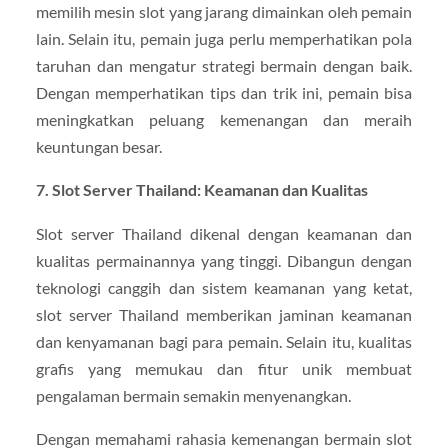
memilih mesin slot yang jarang dimainkan oleh pemain
lain. Selain itu, pemain juga perlu memperhatikan pola
taruhan dan mengatur strategi bermain dengan baik.
Dengan memperhatikan tips dan trik ini, pemain bisa
meningkatkan peluang kemenangan dan meraih
keuntungan besar.
7. Slot Server Thailand: Keamanan dan Kualitas
Slot server Thailand dikenal dengan keamanan dan
kualitas permainannya yang tinggi. Dibangun dengan
teknologi canggih dan sistem keamanan yang ketat,
slot server Thailand memberikan jaminan keamanan
dan kenyamanan bagi para pemain. Selain itu, kualitas
grafis yang memukau dan fitur unik membuat
pengalaman bermain semakin menyenangkan.
Dengan memahami rahasia kemenangan bermain slot