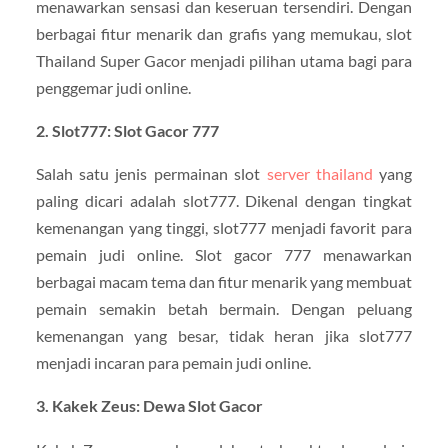
menawarkan sensasi dan keseruan tersendiri. Dengan
berbagai fitur menarik dan grafis yang memukau, slot
Thailand Super Gacor menjadi pilihan utama bagi para
penggemar judi online.
2. Slot777: Slot Gacor 777
Salah satu jenis permainan slot
server thailand
yang
paling dicari adalah slot777. Dikenal dengan tingkat
kemenangan yang tinggi, slot777 menjadi favorit para
pemain judi online. Slot gacor 777 menawarkan
berbagai macam tema dan fitur menarik yang membuat
pemain semakin betah bermain. Dengan peluang
kemenangan yang besar, tidak heran jika slot777
menjadi incaran para pemain judi online.
3. Kakek Zeus: Dewa Slot Gacor