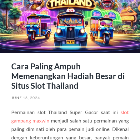
Cara Paling Ampuh
Memenangkan Hadiah Besar di
Situs Slot Thailand
JUNE 18, 2024
Permainan slot Thailand Super Gacor saat ini
slot
gampang maxwin
menjadi salah satu permainan yang
paling diminati oleh para pemain judi online. Dikenal
dengan keberuntungan yang besar, banyak pemain