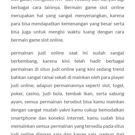
berbagai cara lainnya. Bermain game slot online
merupakan hal yang sangat menyenangkan, karena
para bisa mendapatkan kemenangan yang besar serta
bisa juga untuk mengisi waktu luang dengan cara
bermain game slot online.
permainan judi online saat ini sudah sangat
berkembang, karena kini telah hadir berbagai
permainan di situs judi online yang kini sedang trend
bahkan sangat ramai sekali di mainkan oleh para player
judi online, adapun permainannya seperti slot, togel,
poker, casino, judi bola, tembak ikan, serta sabung
ayam, semua permainan tersebut bisa kamu mainkan
dengan sangat mudah yakni kamu cukup bemodalkan
smartphone dan koneksi internet, kamu sudah bisa
memainkan semua permainan yang tersedia pada situs
judi online dimaan saja dan kapan saja, namun dari