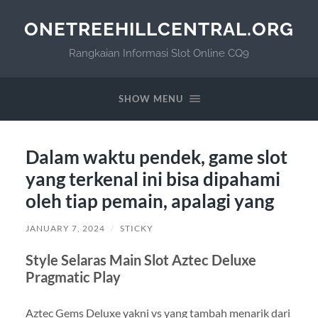
ONETREEHILLCENTRAL.ORG
Rangkaian Informasi Slot Online CQ9
SHOW MENU
Dalam waktu pendek, game slot
yang terkenal ini bisa dipahami
oleh tiap pemain, apalagi yang
JANUARY 7, 2024
/
STICKY
Style Selaras Main Slot Aztec Deluxe
Pragmatic Play
Aztec Gems Deluxe yakni vs yang tambah menarik dari