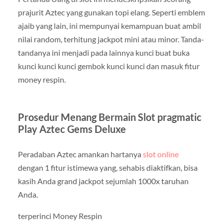
prajurit Aztec yang gunakan topi elang. Seperti emblem
ajaib yang lain, ini mempunyai kemampuan buat ambil
nilai random, terhitung jackpot mini atau minor. Tanda-
tandanya ini menjadi pada lainnya kunci buat buka
kunci kunci kunci gembok kunci kunci dan masuk fitur
money respin.
Prosedur Menang Bermain Slot pragmatic
Play Aztec Gems Deluxe
Peradaban Aztec amankan hartanya
slot online
dengan 1 fitur istimewa yang, sehabis diaktifkan, bisa
kasih Anda grand jackpot sejumlah 1000x taruhan
Anda.
terperinci Money Respin