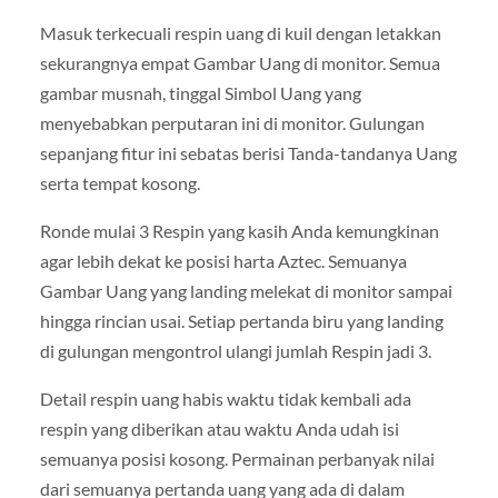
Masuk terkecuali respin uang di kuil dengan letakkan
sekurangnya empat Gambar Uang di monitor. Semua
gambar musnah, tinggal Simbol Uang yang
menyebabkan perputaran ini di monitor. Gulungan
sepanjang fitur ini sebatas berisi Tanda-tandanya Uang
serta tempat kosong.
Ronde mulai 3 Respin yang kasih Anda kemungkinan
agar lebih dekat ke posisi harta Aztec. Semuanya
Gambar Uang yang landing melekat di monitor sampai
hingga rincian usai. Setiap pertanda biru yang landing
di gulungan mengontrol ulangi jumlah Respin jadi 3.
Detail respin uang habis waktu tidak kembali ada
respin yang diberikan atau waktu Anda udah isi
semuanya posisi kosong. Permainan perbanyak nilai
dari semuanya pertanda uang yang ada di dalam