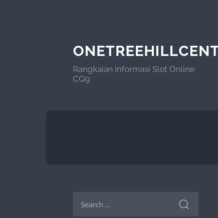
ONETREEHILLCEN
Rangkaian Informasi Slot Online
CQ9
SEARCH
FOR: