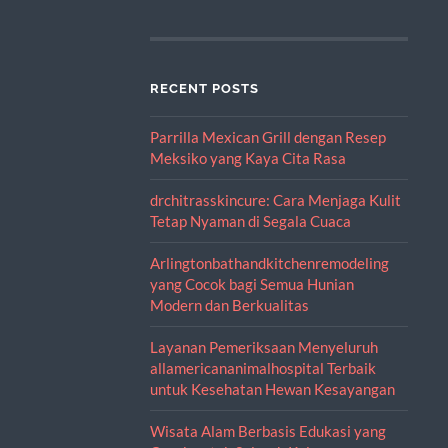
RECENT POSTS
Parrilla Mexican Grill dengan Resep
Meksiko yang Kaya Cita Rasa
drchitrasskincure: Cara Menjaga Kulit
Tetap Nyaman di Segala Cuaca
Arlingtonbathandkitchenremodeling
yang Cocok bagi Semua Hunian
Modern dan Berkualitas
Layanan Pemeriksaan Menyeluruh
allamericananimalhospital Terbaik
untuk Kesehatan Hewan Kesayangan
Wisata Alam Berbasis Edukasi yang