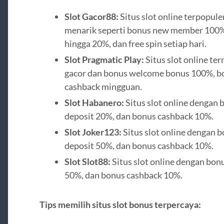
Slot Gacor88:
Situs slot online terpopul
menarik seperti bonus new member 100%,
hingga 20%, dan free spin setiap hari.
Slot Pragmatic Play:
Situs slot online t
gacor dan bonus welcome bonus 100%, bo
cashback mingguan.
Slot Habanero:
Situs slot online denga
deposit 20%, dan bonus cashback 10%.
Slot Joker123:
Situs slot online dengan
deposit 50%, dan bonus cashback 10%.
Slot Slot88:
Situs slot online dengan bo
50%, dan bonus cashback 10%.
Tips memilih situs slot bonus terpercaya: