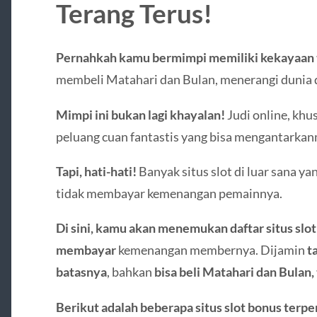
Terang Terus!
Pernahkah kamu bermimpi memiliki kekayaan 
membeli Matahari dan Bulan, menerangi dunia
Mimpi ini bukan lagi khayalan!
Judi online, kh
peluang cuan fantastis yang bisa mengantarkan
Tapi, hati-hati!
Banyak situs slot di luar sana y
tidak membayar kemenangan pemainnya.
Di sini, kamu akan menemukan daftar situs slo
membayar
kemenangan membernya. Dijamin
t
batasnya
, bahkan
bisa beli Matahari dan Bulan,
Berikut adalah beberapa situs slot bonus terp