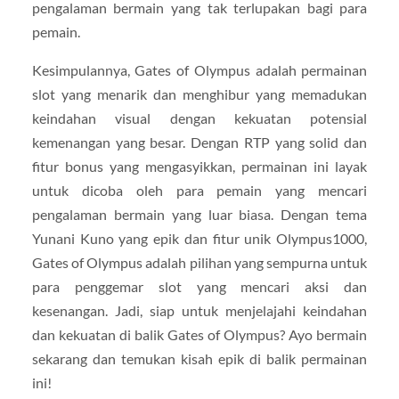
pengalaman bermain yang tak terlupakan bagi para
pemain.
Kesimpulannya, Gates of Olympus adalah permainan
slot yang menarik dan menghibur yang memadukan
keindahan visual dengan kekuatan potensial
kemenangan yang besar. Dengan RTP yang solid dan
fitur bonus yang mengasyikkan, permainan ini layak
untuk dicoba oleh para pemain yang mencari
pengalaman bermain yang luar biasa. Dengan tema
Yunani Kuno yang epik dan fitur unik Olympus1000,
Gates of Olympus adalah pilihan yang sempurna untuk
para penggemar slot yang mencari aksi dan
kesenangan. Jadi, siap untuk menjelajahi keindahan
dan kekuatan di balik Gates of Olympus? Ayo bermain
sekarang dan temukan kisah epik di balik permainan
ini!