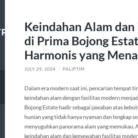
Keindahan Alam dan 
TRAL.ORG
di Prima Bojong Esta
Harmonis yang Mena
JULY 29, 2024
/
PALIPTIM
Dalam era modern saat ini, pencarian tempat
keindahan alam dengan fasilitas modern menja
Bojong Estate hadir sebagai jawaban atas keb
hunian yang tidak hanya nyaman dan lengkap seca
menyuguhkan panorama alam yang memukau. Art
keindahan alam dan kemewahan fasilitas mode