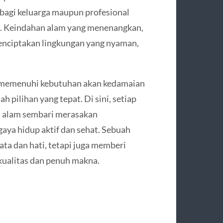
l bagi keluarga maupun profesional
k. Keindahan alam yang menenangkan,
menciptakan lingkungan yang nyaman,
 memenuhi kebutuhan akan kedamaian
 pilihan yang tepat. Di sini, setiap
n alam sembari merasakan
ya hidup aktif dan sehat. Sebuah
ta dan hati, tetapi juga memberi
ualitas dan penuh makna.