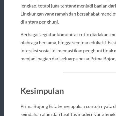
lengkap, tetapi juga tentang menjadi bagian da
Lingkungan yang ramah dan bersahabat mencipt
di antara penghuni.
Berbagai kegiatan komunitas rutin diadakan, mu
olahraga bersama, hingga seminar edukatif. F
interaksi sosial ini memastikan penghuni tidak 
menjadi bagian dari keluarga besar Prima Bojon
Kesimpulan
Prima Bojong Estate merupakan contoh nyata d
keindahan alam dan fasilitas modern yang len