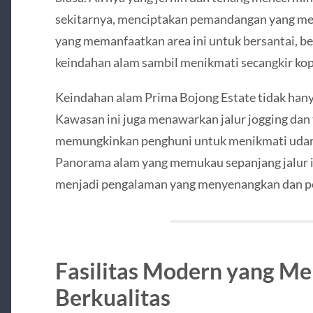
sekitarnya, menciptakan pemandangan yang me
yang memanfaatkan area ini untuk bersantai, b
keindahan alam sambil menikmati secangkir kopi 
Keindahan alam Prima Bojong Estate tidak hany
Kawasan ini juga menawarkan jalur jogging dan
memungkinkan penghuni untuk menikmati udara
Panorama alam yang memukau sepanjang jalur in
menjadi pengalaman yang menyenangkan dan p
Fasilitas Modern yang M
Berkualitas