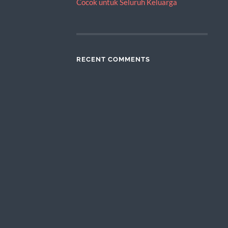
Cocok untuk Seluruh Keluarga
RECENT COMMENTS